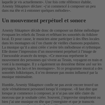
laquelle je vis actuellement». Une fois cette référence établie,
Arseniy Shkaptsov déclare: «j’ai commencé à composer un peu
dans ma tête et à entonner quelques mélodies».
Un mouvement perpétuel et sonore
Arseniy Shkaptsov décide donc de composer un thème mélodique
évoquant les reliefs du Tessin et reflétant les sonorités du folklore
local. Et pour cause, le musicien aime participer à des fêtes locales
dans les montagnes où l’on chante de vieilles chansons populaires.
La musique qu’il a ainsi créée s’avère très mélodieuse et rythmique.
Elle donne l’impression d’un mouvement perpétuel à l’image de
l’inexorable avancée du temps. «Ce morceau représente le
mouvement des personnes qui vivent au Tessin, voyagent en train et
vont à la montagne. Il y a également un deuxième thème axé sur les
paysages, les lacs et les montagnes». Si ce programme musical a des
sonorités folkloriques, il n’en demeure pas moins influencé par la
musique minimaliste.
Humble, Arseniy Shkaptsov confie ne pas avoir encore trouvé un
style véritablement personnel lorsqu’il compose. «Il faut dire que
lorsque je commence à composer, je n’ai pas une idée claire du
morceau que je souhaite créer. Souvent, j’improvise simplement ou
bien j’ai une musique en tête que j’enregistre et que je transcris