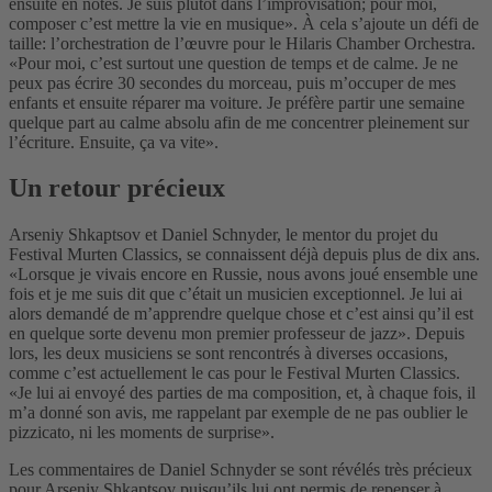
ensuite en notes. Je suis plutôt dans l’improvisation; pour moi,
composer c’est mettre la vie en musique». À cela s’ajoute un défi de
taille: l’orchestration de l’œuvre pour le Hilaris Chamber Orchestra.
«Pour moi, c’est surtout une question de temps et de calme. Je ne
peux pas écrire 30 secondes du morceau, puis m’occuper de mes
enfants et ensuite réparer ma voiture. Je préfère partir une semaine
quelque part au calme absolu afin de me concentrer pleinement sur
l’écriture. Ensuite, ça va vite».
Un retour précieux
Arseniy Shkaptsov et Daniel Schnyder, le mentor du projet du
Festival Murten Classics, se connaissent déjà depuis plus de dix ans.
«Lorsque je vivais encore en Russie, nous avons joué ensemble une
fois et je me suis dit que c’était un musicien exceptionnel. Je lui ai
alors demandé de m’apprendre quelque chose et c’est ainsi qu’il est
en quelque sorte devenu mon premier professeur de jazz». Depuis
lors, les deux musiciens se sont rencontrés à diverses occasions,
comme c’est actuellement le cas pour le Festival Murten Classics.
«Je lui ai envoyé des parties de ma composition, et, à chaque fois, il
m’a donné son avis, me rappelant par exemple de ne pas oublier le
pizzicato, ni les moments de surprise».
Les commentaires de Daniel Schnyder se sont révélés très précieux
pour Arseniy Shkaptsov puisqu’ils lui ont permis de repenser à