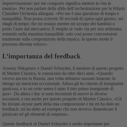
improvvisazione: per me comporre significa mettere la vita in
musica». Per non parlare della sfida dell’orchestrazione per la Hilaris
Chamber Orchestra allargata. «Per me è una questione di tempo e
tranquillità. Non posso scrivere 30 secondi di opera ogni giorno, nei
ritagli di tempo che mi restano mentre mi occupo dei bambini o
porto l’auto dal meccanico. È meglio se vado via per una settimana
restando nella massima tranquillità: solo così posso concentrarmi
totalmente sulla composizione della musica. In questo modo il
processo diventa veloce».
L’importanza del feedback
Arseniy Shkaptsov e Daniel Schnyder, il mentore di questo progetto
di Murten Classics, si conoscono da oltre dieci anni. «Quando
vivevo ancora in Russia, una volta abbiamo suonato insieme: lo
ritengo un musicista eccezionale. Allora gli ho chiesto di insegnarmi
qualcosa, e in un certo senso è stato il mio primo insegnante di
jazz». Da allora i due si sono incontrati di nuovo in diverse
occasioni, e ora anche per questo progetto di Murten Classics. «Gli
ho inviato alcune parti della mia composizione e lui mi ha dato un
feedback: mi ha detto ad esempio che non dovevo dimenticare il
pizzicato né gli elementi di sorpresa».
Questo feedback di Daniel Schnyder è molto importante per