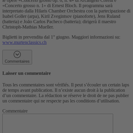
le opere «Concerto grosso op. 6, n. 4» di Arcangelo Corelli e
«Concerto grosso n. 1» di Ernest Bloch. Il programma sarà
interpretato dalla Hilaris Chamber Orchestra con la partecipazione di
Isabel Goller (arpa), Kiril Zvegintsov (pianoforte), Jens Ruland
(batteria) e João Carlos Pacheco (batteria); dirigerà il maestro
Christoph-Mathias Mueller.
Biglietti in prevendita dal 1° giugno. Maggiori informazioni su:
www.murtenclassics.ch
Commentaires
Laisser un commentaire
Tous les commentaires sont vérifiés. Il peut s’écouler un certain laps
de temps avant publication. Il n’existe aucun droit à la publication
d’un commentaire. La rédaction se réserve le droit de ne pas publier
un commentaire qui ne respecte pas les conditions d’utilisation.
Commentaire