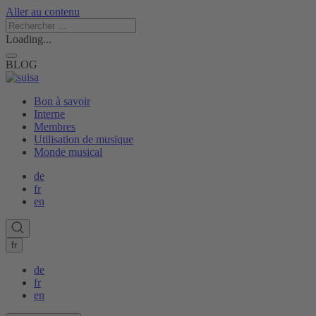
Aller au contenu
Loading...
BLOG
Bon à savoir
Interne
Membres
Utilisation de musique
Monde musical
de
fr
en
fr
de
fr
en