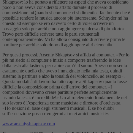
Shkaptsov: lo ha portato a riflettere su aspetti che aveva considerato
poco o non aveva considerato affatto durante il processo di
composizione. «Quando si compone ci si dimentica facilmente che è
possibile rendere la musica ancora più interessante. Schnyder mi ha
chiesto ad esempio se ero davvero certo di voler scrivere un
passaggio solo per archi e non aggiungere qualcosa di più «forte».
Trovo però difficile scrivere tutte le parti strumentali
contemporaneamente. Mi ha allora consigliato di scrivere prima le
partiture per archi e solo dopo di aggiungere altri elementi».
Per questi processi, Arseniy Shkaptsov si affida al computer. «Per lo
più mi siedo al computer e inizio a comporre trasferendo le idee
dalla testa alla tastiera, per capire com’è il suono. Spesso non sento
esattamente quello che avevo immaginato nella mia testa, quindi
sistemo la partitura e alzo la tonalità del violoncello, ad esempio».
Questa modalità di lavoro ha fatto capire a Shkaptsov quanto fosse
difficile la composizione prima dell’arrivo del computer. «I
compositori dovevano creare partiture perfette semplicemente
usando la testa: è incredibile!» Un altro elemento fondamentale nel
suo lavoro è l’esperienza come musicista e direttore d’orchestra.
«Ho nozioni di base degli strumenti musicali. E se ho dubbi
sull’esecuzione posso rivolgermi ai miei amici musicisti».
www.arseniyshkaptsov.com