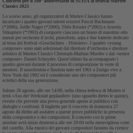
Concerto per il 100° anniversario di SUISA al festival Murten
Classics 2023
Lo scorso anno, gli organizzatori di Murten Classics hanno
incaricato i quattro giovani talenti svizzeri Pascal Bachmann
(*2006), Joëlle Nager (*2000), Théo Rossier (*2002) e Arseniy
Shkaptsov (*1993) di comporre ciascuno un brano di massimo otto
minuti per orchestra d’archi, pianoforte, arpa e due batterie dedicato
al tema del festival «Geschichten – Histoires». I quattro «young
composer» sono stati selezionati dal direttore d’orchestra e direttore
artistico di Murten Classics Christoph-Mathias Mueller e dal «senior
composer» Daniel Schnyder. Quest’ultimo ha accompagnato i
quattro giovani durante il processo di composizione in veste di
mentore. Il sassofonista e flautista nato nel 1961 a Zurigo vive a
New York dal 1992 ed è considerato uno dei compositori più
eclettici della sua generazione.
Sabato 26 agosto, alle ore 14:00, nella chiesa tedesca di Murten si
terrà «Aus der Werkstatt geplaudert» (uno sguardo dietro le quinte),
evento che prevede una prova generale aperta al pubblico con
dialoghi e confronti. Il biglietto per il concerto di domenica 27
agosto dà diritto ad assistere a queste prove pubbliche in presenza
della compositrice e dei compositori. Il concerto con le prime
assolute avrà inizio domenica alle ore 20:00 nella meravigliosa corte
del castello. Alla musica dei giovani compositori faranno da cornice