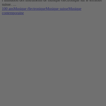
l’utilisation des instruments de musique électronique sur le territoire
suisse. …
100 ans
Musique électronique
Musique suisse
Musique
contemporaine