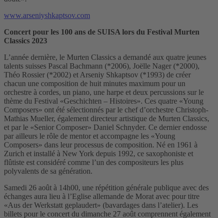
www.arseniyshkaptsov.com
Concert pour les 100 ans de SUISA lors du Festival Murten
Classics 2023
L’année dernière, le Murten Classics a demandé aux quatre jeunes
talents suisses Pascal Bachmann (*2006), Joëlle Nager (*2000),
Théo Rossier (*2002) et Arseniy Shkaptsov (*1993) de créer
chacun une composition de huit minutes maximum pour un
orchestre à cordes, un piano, une harpe et deux percussions sur le
thème du Festival «Geschichten – Histoires». Ces quatre «Young
Composers» ont été sélectionnés par le chef d’orchestre Christoph-
Mathias Mueller, également directeur artistique de Murten Classics,
et par le «Senior Composer» Daniel Schnyder. Ce dernier endosse
par ailleurs le rôle de mentor et accompagne les «Young
Composers» dans leur processus de composition. Né en 1961 à
Zurich et installé à New York depuis 1992, ce saxophoniste et
flûtiste est considéré comme l’un des compositeurs les plus
polyvalents de sa génération.
Samedi 26 août à 14h00, une répétition générale publique avec des
échanges aura lieu à l’Eglise allemande de Morat avec pour titre
«Aus der Werkstatt geplaudert» (bavardages dans l’atelier). Les
billets pour le concert du dimanche 27 août comprennent également