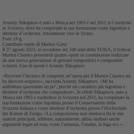
Arseniy Shkaptsov è nato a Mosca nel 1993 e nel 2011 si è trasferito
in Svizzera, dove ha completato la sua formazione come fagottista e
direttore d’orchestra. Attualmente vive in Ticino.
Foto: zVg
Contributo ospite di Markus Ganz
Il 27 agosto 2023, in occasione dei 100 anni della SUISA, il festival
Murten Classics presenterà quattro opere su commissione realizzate
da una nuova generazione di giovani compositrici e compositori
svizzeri. Uno di questi è Arseniy Shkaptsov.
«Ricevere l’incarico di comporre un’opera per il Murten Classics mi
ha davvero sorpreso», racconta Arseniy Shkaptsov. «Mi ha
addirittura spaventato un po’, perché mi considero più fagottista e
direttore d’orchestra che compositore». In effetti Shkaptsov, nato a
Mosca nel 1993 e trasferitosi in Svizzera nel 2011, ha completato la
sua formazione come fagottista presso il Conservatorio della
Svizzera Italiana e come direttore d’orchestra presso l’Hochschule
der Künste di Zurigo. «La composizione non rientrava fra le mie
materie principali, sebbene, naturalmente, abbia studiato anche
argomenti legati ad essa, come l’armonia, l’analisi, la fuga ecc.».