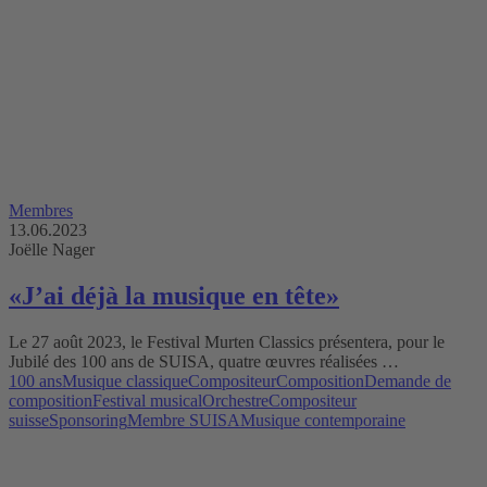
Membres
13.06.2023
Joëlle Nager
«J’ai déjà la musique en tête»
Le 27 août 2023, le Festival Murten Classics présentera, pour le
Jubilé des 100 ans de SUISA, quatre œuvres réalisées …
100 ans
Musique classique
Compositeur
Composition
Demande de
composition
Festival musical
Orchestre
Compositeur
suisse
Sponsoring
Membre SUISA
Musique contemporaine