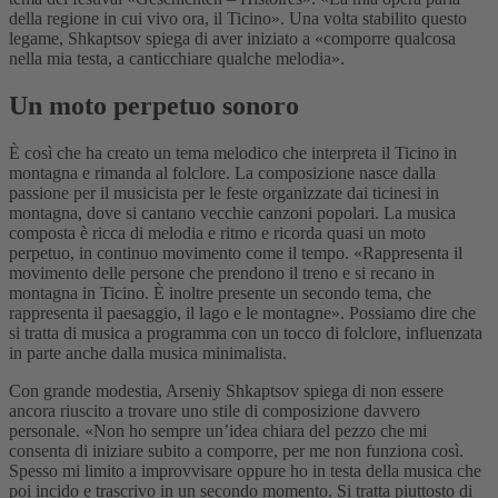
della regione in cui vivo ora, il Ticino». Una volta stabilito questo
legame, Shkaptsov spiega di aver iniziato a «comporre qualcosa
nella mia testa, a canticchiare qualche melodia».
Un moto perpetuo sonoro
È così che ha creato un tema melodico che interpreta il Ticino in
montagna e rimanda al folclore. La composizione nasce dalla
passione per il musicista per le feste organizzate dai ticinesi in
montagna, dove si cantano vecchie canzoni popolari. La musica
composta è ricca di melodia e ritmo e ricorda quasi un moto
perpetuo, in continuo movimento come il tempo. «Rappresenta il
movimento delle persone che prendono il treno e si recano in
montagna in Ticino. È inoltre presente un secondo tema, che
rappresenta il paesaggio, il lago e le montagne». Possiamo dire che
si tratta di musica a programma con un tocco di folclore, influenzata
in parte anche dalla musica minimalista.
Con grande modestia, Arseniy Shkaptsov spiega di non essere
ancora riuscito a trovare uno stile di composizione davvero
personale. «Non ho sempre un’idea chiara del pezzo che mi
consenta di iniziare subito a comporre, per me non funziona così.
Spesso mi limito a improvvisare oppure ho in testa della musica che
poi incido e trascrivo in un secondo momento. Si tratta piuttosto di