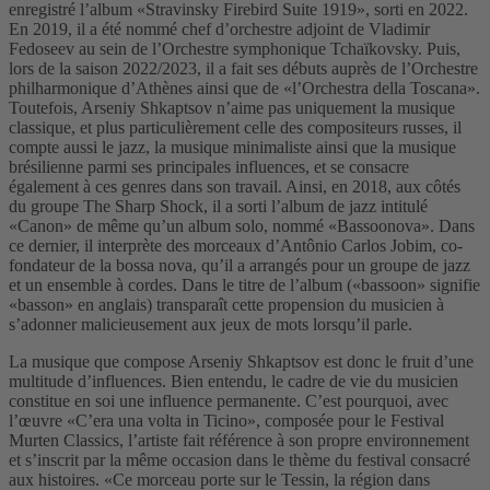
enregistré l’album «Stravinsky Firebird Suite 1919», sorti en 2022.
En 2019, il a été nommé chef d’orchestre adjoint de Vladimir
Fedoseev au sein de l’Orchestre symphonique Tchaïkovsky. Puis,
lors de la saison 2022/2023, il a fait ses débuts auprès de l’Orchestre
philharmonique d’Athènes ainsi que de «l’Orchestra della Toscana».
Toutefois, Arseniy Shkaptsov n’aime pas uniquement la musique
classique, et plus particulièrement celle des compositeurs russes, il
compte aussi le jazz, la musique minimaliste ainsi que la musique
brésilienne parmi ses principales influences, et se consacre
également à ces genres dans son travail. Ainsi, en 2018, aux côtés
du groupe The Sharp Shock, il a sorti l’album de jazz intitulé
«Canon» de même qu’un album solo, nommé «Bassoonova». Dans
ce dernier, il interprète des morceaux d’Antônio Carlos Jobim, co-
fondateur de la bossa nova, qu’il a arrangés pour un groupe de jazz
et un ensemble à cordes. Dans le titre de l’album («bassoon» signifie
«basson» en anglais) transparaît cette propension du musicien à
s’adonner malicieusement aux jeux de mots lorsqu’il parle.
La musique que compose Arseniy Shkaptsov est donc le fruit d’une
multitude d’influences. Bien entendu, le cadre de vie du musicien
constitue en soi une influence permanente. C’est pourquoi, avec
l’œuvre «C’era una volta in Ticino», composée pour le Festival
Murten Classics, l’artiste fait référence à son propre environnement
et s’inscrit par la même occasion dans le thème du festival consacré
aux histoires. «Ce morceau porte sur le Tessin, la région dans