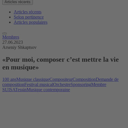
Articles récents
Articles récents
Selon pertinence
Articles populaires
Membres
27.06.2023
Arseniy Shkaptsov
«Pour moi, composer c’est mettre la vie
en musique»
100 ans
Musique classique
Compositeur
Composition
Demande de
composition
Festival musical
Orchestre
Sponsoring
Membre
SUISA
Tessin
Musique contemporaine