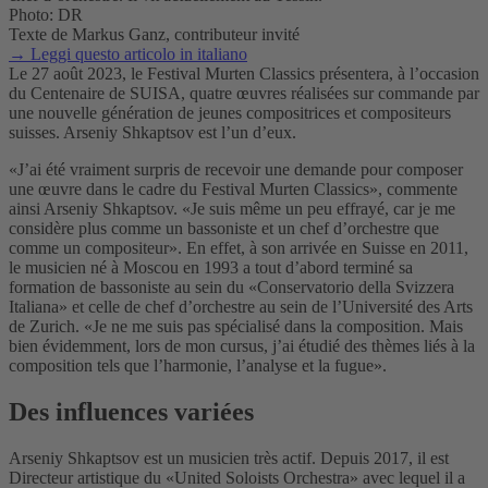
Photo: DR
Texte de Markus Ganz, contributeur invité
→ Leggi questo articolo in italiano
Le 27 août 2023, le Festival Murten Classics présentera, à l’occasion
du Centenaire de SUISA, quatre œuvres réalisées sur commande par
une nouvelle génération de jeunes compositrices et compositeurs
suisses. Arseniy Shkaptsov est l’un d’eux.
«J’ai été vraiment surpris de recevoir une demande pour composer
une œuvre dans le cadre du Festival Murten Classics», commente
ainsi Arseniy Shkaptsov. «Je suis même un peu effrayé, car je me
considère plus comme un bassoniste et un chef d’orchestre que
comme un compositeur». En effet, à son arrivée en Suisse en 2011,
le musicien né à Moscou en 1993 a tout d’abord terminé sa
formation de bassoniste au sein du «Conservatorio della Svizzera
Italiana» et celle de chef d’orchestre au sein de l’Université des Arts
de Zurich. «Je ne me suis pas spécialisé dans la composition. Mais
bien évidemment, lors de mon cursus, j’ai étudié des thèmes liés à la
composition tels que l’harmonie, l’analyse et la fugue».
Des influences variées
Arseniy Shkaptsov est un musicien très actif. Depuis 2017, il est
Directeur artistique du «United Soloists Orchestra» avec lequel il a