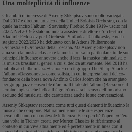
Una molteplicità di influenze
Gli ambiti di interesse di Arseniy Shkaptsov sono molto variegati.
Dal 2017 è direttore artistico della United Soloists Orchestra, con la
quale ha inciso l’album «Stravinsky Firebird Suite 1919» uscito nel
2022. Nel 2019 è stato nominato assistente direttore d’orchestra di
Vladimir Fedoseev per l’Orchestra Sinfonica Tchaikovsky e nella
stagione 2022/2023 ha debuttato con la Athens Philharmonia
Orchestra e l’Orchestra della Toscana. Ma Arseniy Shkaptsov non
ama solo la musica classica e la musica russa in particolare: tra le sue
principali influenze annovera anche il jazz, la musica minimalista e
la musica brasiliana, generi a cui si dedica attivamente. Nel 2018 ha
pubblicato l’album jazz «Canon» con il gruppo The Sharp Shock e
l’album «Bassoonova» come solista, in cui interpreta brani del co-
fondatore della bossa nova Antônio Carlos Jobim che ha arrangiato
per gruppi jazz e ensemble d’archi. Il titolo dell’album (Bassoon è il
termine inglese che indica il fagotto) mostra il senso dell’umorismo
asciutto del musicista, che caratterizza anche le sue conversazioni.
Arseniy Shkaptsov racconta come tutti questi elementi influenzino la
musica che compone. Naturalmente anche le sue esperienze
personali hanno una notevole influenza. Ecco perché l’opera «C’era
una volta in Ticino» creata per Murten Classics fa riferimento al
contesto in cui vive attualmente ed è perfettamente in linea con il
tema del festival «Geschichten – Histoires». «La mia opera parla