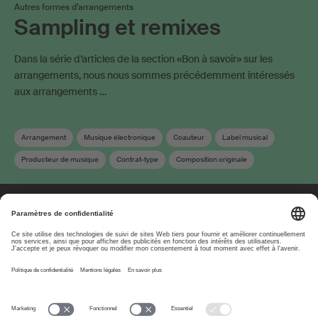
Autres formes d’arrangements
Sampling et remixes
Dans la série d’articles de la section «Bon à savoir» sur les
arrangements, nous nous sommes précédemment intéressés
aux arrangements …
Arrangement
Musique électronique
Coauteur
Label musical
Producteur de musique
Contrat-type
Composition originale
Durée de protection
Droit d'auteur
Droits voisins
Déclaration d‘oeuvres
À propos
www.suisa.ch
Impressum
Clause de non-