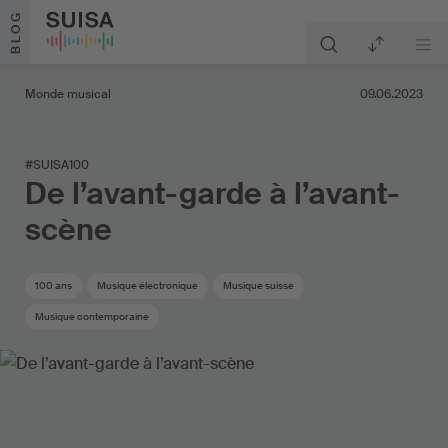
Aller au contenu
BLOG
Monde musical
09.06.2023
#SUISA100
De l’avant-garde à l’avant-
scène
100 ans
Musique électronique
Musique suisse
Musique contemporaine