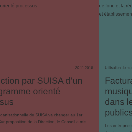
20.11.2018
Utilisation de m
uction par SUISA d’un
Factur
gramme orienté
musiqu
sus
dans l
public
rganisationnelle de SUISA va changer au 1er
Sur proposition de la Direction, le Conseil a mis …
Les entreprise