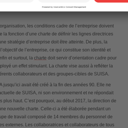
organisation, les conditions cadre de l’entreprise doivent
de la fonction d’une charte de définir les lignes directrices
e stratégie d’entreprise doit être atteinte. De plus, la
l’objectif de l’entreprise, ce qui constitue son identité et
fin et surtout, la
charte
doit servir d’orientation cadre pour
ployé un effet stimulant. La charte vise aussi à refléter la
ifférents collaborateurs et des groupes-cibles de SUISA.
jusqu’ici avait été créé à la fin des années 90. Elle ne
té actuelle de SUISA, ni son environnement et ne répondait
 plus haut. C’est pourquoi, au début 2017, la direction de
ne nouvelle charte. Celle-ci a été élaborée pendant un
roupe de travail composé de 14 membres du personnel de
s externes. Les collaboratrices et collaborateurs de tous