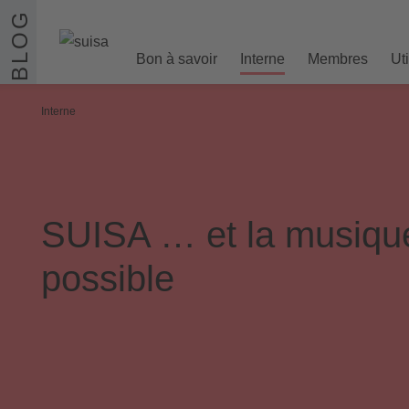
Aller au contenu
BLOG
Bon à savoir
Interne
Membres
Ut
Interne
SUISA … et la musiqu
possible