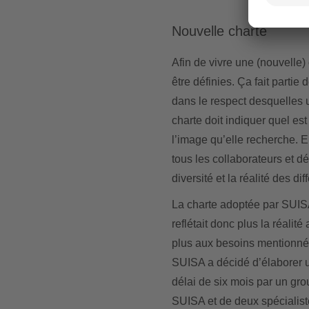
Nouvelle charte
Afin de vivre une (nouvelle) 
être définies. Ça fait partie 
dans le respect desquelles un
charte doit indiquer quel est 
l’image qu’elle recherche. En
tous les collaborateurs et dé
diversité et la réalité des d
La charte adoptée par SUISA 
reflétait donc plus la réali
plus aux besoins mentionnés
SUISA a décidé d’élaborer u
délai de six mois par un g
SUISA et de deux spécialiste