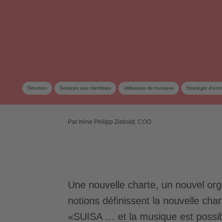
Direction
Services aux membres
Utilisateur de musique
Stratégie d’entr
Par Irène Philipp Ziebold, COO
Une nouvelle charte, un nouvel or
notions définissent la nouvelle cha
«SUISA … et la musique est possi