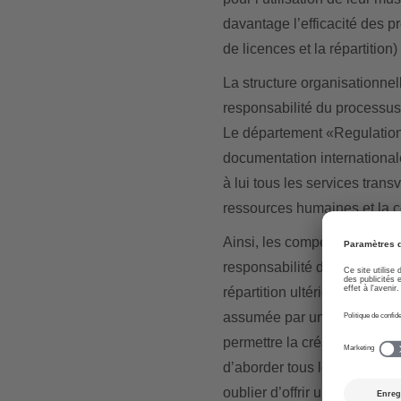
davantage l’efficacité des p
de licences et la répartitio
La structure organisationnel
responsabilité du processu
Le département «Regulations
documentation international
à lui tous les services tran
ressources humaines et la 
Ainsi, les compétences sont
responsabilité de l’octroi de
répartition ultérieure des r
assumée par une seule perso
permettre la création de proc
d’aborder tous les développ
oublier d’offrir un service ef