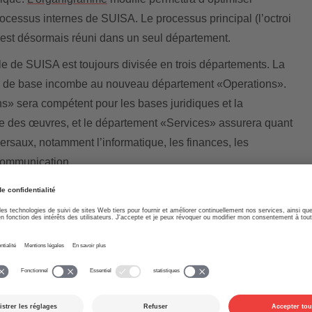
rocessus internes de SUISA. Le processus principal (l’octroi
n) est désormais réuni dans un seul département.
le de SUISA est toujours divisée en trois départements. La
s de base incombe au nouveau département «Operations».
» sera compétent pour les bases juridiques et la
e des œuvres, et le département «Services» assurera quant
sversaux, notamment l’informatique, les finances, les
communication.
 mieux regroupées au niveau de la direction. La
s licences pour les différentes utilisations de musique et la
edevances de droits d’auteur y afférant est désormais
nne. Cela devrait éviter des interfaces coûteuses et
essus rationalisés. Notre objectif est, et demeure celui
ements futurs dans l’intérêt de nos membres, sans jamais
ficace et de haute qualité.