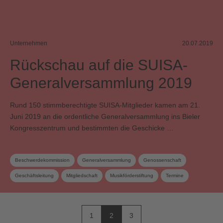
Unternehmen
20.07.2019
Rückschau auf die SUISA-
Generalversammlung 2019
Rund 150 stimmberechtigte SUISA-Mitglieder kamen am 21.
Juni 2019 an die ordentliche Generalversammlung ins Bieler
Kongresszentrum und bestimmten die Geschicke …
Beschwerdekommission
Generalversammlung
Genossenschaft
Geschäftsleitung
Mitgliedschaft
Musikförderstiftung
Termine
Urheberrechtsrevision
Verteilungs- und Werkkommission
Verwertungsgesellschaft
Vorstand
Wahlen
1
2
3