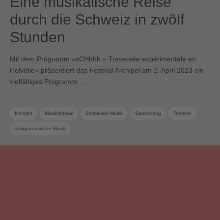
Eine musikalische Reise
durch die Schweiz in zwölf
Stunden
Mit dem Programm «sCHhhh – Traversée expérimentale en
Helvétie» präsentiert das Festival Archipel am 2. April 2023 ein
vielfältiges Programm …
Konzert
Musikfestival
Schweizer Musik
Sponsoring
Termine
Zeitgenössische Musik