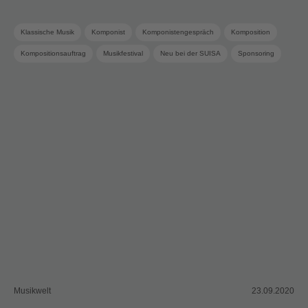
Klassische Musik
Komponist
Komponistengespräch
Komposition
Kompositionsauftrag
Musikfestival
Neu bei der SUISA
Sponsoring
SUISA Music Stories
Termine
Zeitgenössische Musik
Musikwelt
23.09.2020