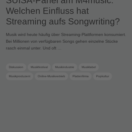
SUISA-Panel am M4music:
Welchen Einfluss hat
Streaming aufs Songwriting?
Musik wird heute häufig über Streaming-Plattformen konsumiert.
Bei Millionen von verfügbaren Songs gehen einzelne Stücke
rasch einmal unter. Und oft …
Diskussion
Musikfestival
Musikindustrie
Musiklabel
Musikproduzent
Online-Musikvertrieb
Plattenfirma
Popkultur
Songwriter
Sponsoring
Streaming
Swiss Pop
Termine