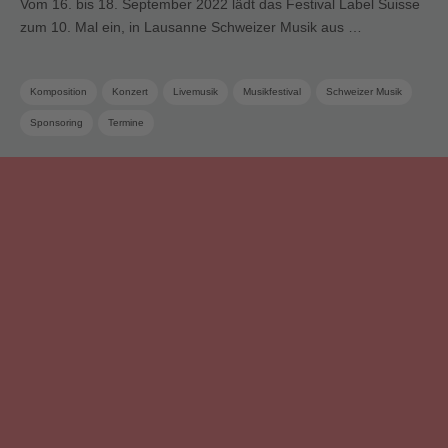
Vom 16. bis 18. September 2022 lädt das Festival Label Suisse
zum 10. Mal ein, in Lausanne Schweizer Musik aus …
Komposition
Konzert
Livemusik
Musikfestival
Schweizer Musik
Sponsoring
Termine