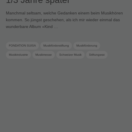
Manchmal seltsam, welche Gedanken einem beim Musikhören
kommen. So jüngst geschehen, als ich mir wieder einmal das
wunderbare Album «Kind …
FONDATION SUISA
Musikförderstiftung
Musikförderung
Musikindustrie
Musikmesse
Schweizer Musik
Stiftungsrat
Termine