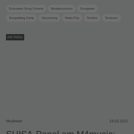
Eurovision Song Contest
Musikproduzent
Songwriter
Songwriting Camp
Sponsoring
Swiss Pop
Termine
Textautor
mit Video
Musikwelt
18.03.2022