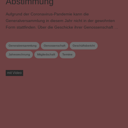
Abstimmung
Aufgrund der Coronavirus-Pandemie kann die
Generalversammlung in diesem Jahr nicht in der gewohnten
Form stattfinden. Über die Geschicke ihrer Genossenschaft …
Generalversammlung
Genossenschaft
Geschäftsbericht
Jahresrechnung
Mitgliedschaft
Termine
Verteilungs- und Werkkommission
Vorstand
Wahlen
mit Video