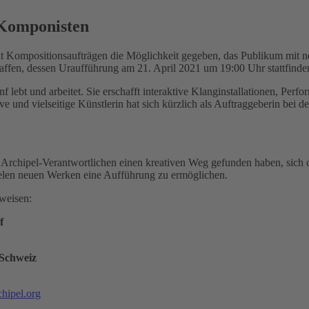
 Komponisten
mit Kompositionsaufträgen die Möglichkeit gegeben, das Publikum mit 
ffen, dessen Uraufführung am 21. April 2021 um 19:00 Uhr stattfinde
f lebt und arbeitet. Sie erschafft interaktive Klanginstallationen, Pe
ve und vielseitige Künstlerin hat sich kürzlich als Auftraggeberin bei
 die Archipel-Verantwortlichen einen kreativen Weg gefunden haben, sic
ielen neuen Werken eine Aufführung zu ermöglichen.
weisen:
f
Schweiz
hipel.org