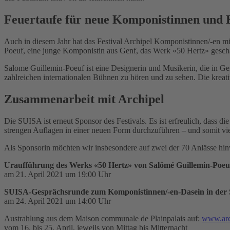
Feuertaufe für neue Komponistinnen und
Auch in diesem Jahr hat das Festival Archipel Komponistinnen/-en 
Poeuf, eine junge Komponistin aus Genf, das Werk «50 Hertz» gescha
Salome Guillemin-Poeuf ist eine Designerin und Musikerin, die in Gen
zahlreichen internationalen Bühnen zu hören und zu sehen. Die kreati
Zusammenarbeit mit Archipel
Die SUISA ist erneut Sponsor des Festivals. Es ist erfreulich, dass
strengen Auflagen in einer neuen Form durchzuführen – und somit v
Als Sponsorin möchten wir insbesondere auf zwei der 70 Anlässe hin
Uraufführung des Werks «50 Hertz» von Salômé Guillemin-Poeu
am 21. April 2021 um 19:00 Uhr
SUISA-Gesprächsrunde zum Komponistinnen/-en-Dasein in der 
am 24. April 2021 um 14:00 Uhr
Austrahlung aus dem Maison communale de Plainpalais auf:
www.arc
vom 16. bis 25. April, jeweils von Mittag bis Mitternacht