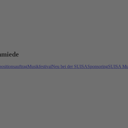
chmiede
sitionsauftrag
Musikfestival
Neu bei der SUISA
Sponsoring
SUISA Mus