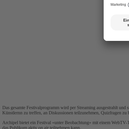
Das gesamte Festivalprogramm wird per Streaming ausgestrahlt und st
Künstlernn zu treffen, an Diskussionen teilzunehmen, Quizfragen zu 
Archipel bietet ein Festival «unter Beobachtung» mit einem WebTV-Tea
das Publikum aktiv on air teilnehmen kann.