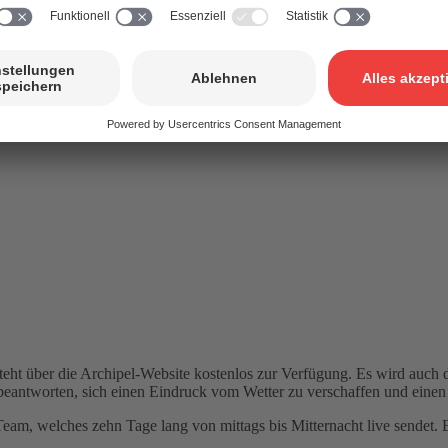
eht über die Archipel-Website kostenlos zur Verfügung. Es wird auch d
beantworten, sich einen Eindruck vom Wetter zu verschaffen und einen 
m, welches zehn Tage lang von mittags bis Mitternacht live sendet. Ei