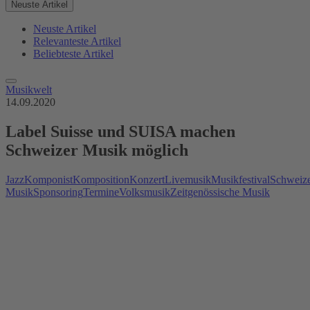
Neuste Artikel
Neuste Artikel
Relevanteste Artikel
Beliebteste Artikel
Musikwelt
14.09.2020
Label Suisse und SUISA machen
Schweizer Musik möglich
Jazz
Komponist
Komposition
Konzert
Livemusik
Musikfestival
Schweiz
Musik
Sponsoring
Termine
Volksmusik
Zeitgenössische Musik