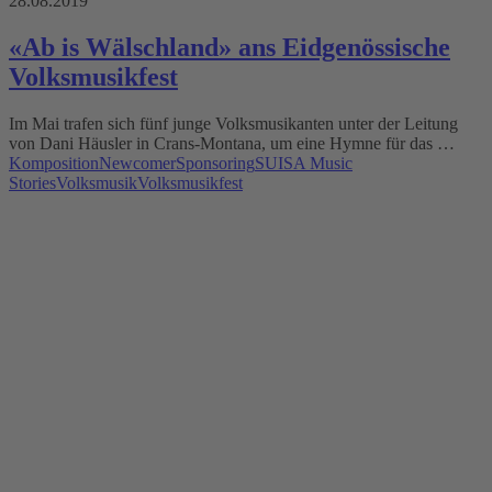
28.08.2019
«Ab is Wälschland» ans Eidgenössische
Volksmusikfest
Im Mai trafen sich fünf junge Volksmusikanten unter der Leitung
von Dani Häusler in Crans-Montana, um eine Hymne für das …
Komposition
Newcomer
Sponsoring
SUISA Music
Stories
Volksmusik
Volksmusikfest