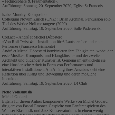
«Technosphère & Fragmentation».
Aufführung: Sonntag, 20. September 2020, Eglise St Francois
Isabel Mundry, Komposition
Collegium Novum Zürich (CNZ) ; Brian Archinal, Perkussion solo
Titel des Werks: Noli me tangere (2020)
Aufführung: Samstag, 19. September 2020, Salle Paderewski
Cod.act – André et Michel Décosterd
«Von Roll Twist 4» – Installation für 6 Lautsprecher und einen
Performer (Francesco Biamonte)
André et Michel Décosterd kombinieren ihre Fähigkeiten, wobei der
erste Musiker, Komponist und Klangkünstler und der zweite
Architekt und bildender Künstler ist. Gemeinsam entwickeln sie
eine künstlerische Arbeit in Form von Performances und
interaktiven Installationen. Am Anfang ihres Ansatzes steht eine
Reflexion über Klang und Bewegung und deren mögliche
Interaktion.
Aufführung: Samstag, 19. September 2020, D! Club
Neue Volksmusik
Michel Godard
Eigens für diesen Anlass komponierte Werke von Michel Godard,
dirigiert von Pascal Emonet. Gespielte von Fanfarenspielern des
Walliser Blasmusik und Jazz Konservatoriums in einem wenig