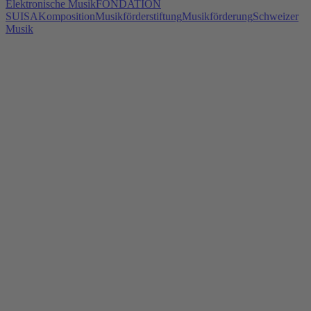
Elektronische Musik
FONDATION
SUISA
Komposition
Musikförderstiftung
Musikförderung
Schweizer
Musik