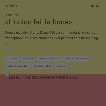
Membres
31.10.2023
Diane Tell
«L’union fait la force»
Depuis plus de 40 ans, Diane Tell est connue dans le monde
francophone pour ses chansons exceptionnelles. Sur son blog,
…
Chanson
Affiliation
Industrie musicale
Nouveau à la SUISA
Auteur-compositeur
Membre SUISA
Éditeur