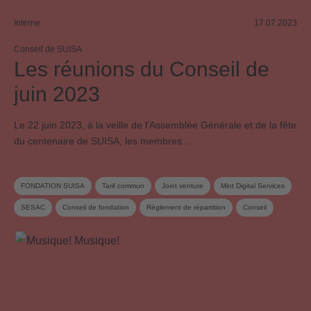
Interne
17.07.2023
Conseil de SUISA
Les réunions du Conseil de
juin 2023
Le 22 juin 2023, à la veille de l’Assemblée Générale et de la fête
du centenaire de SUISA, les membres …
FONDATION SUISA
Tarif commun
Joint venture
Mint Digital Services
SESAC
Conseil de fondation
Règlement de répartition
Conseil
Commission du conseil