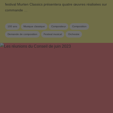
festival Murten Classics présentera quatre œuvres réalisées sur
commande …
100 ans
Musique classique
Compositeur
Composition
Demande de composition
Festival musical
Orchestre
Compositeur suisse
Sponsoring
Membre SUISA
Musique contemporaine