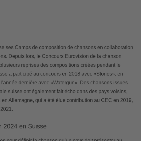
se ses Camps de composition de chansons en collaboration
ns. Depuis lors, le Concours Eurovision de la chanson
plusieurs reprises des compositions créées pendant le
isse a participé au concours en 2018 avec
«Stones»
, en
 l’année dernière avec
«Watergun»
. Des chansons issues
ale suisse ont également fait écho dans des pays voisins,
, en Allemagne, qui a été élue contribution au CEC en 2019,
 2021.
n 2024 en Suisse
ures pour définir la chanson qu’un pays doit présenter au