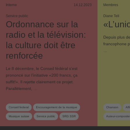
Interne
14.12.2023
Membres
Service public
Diane Tell
Ordonnance sur la
«L’unio
radio et la télévision:
Depuis plus d
la culture doit être
francophone p
…
renforcée
Le 8 décembre, le Conseil fédéral sʼest
prononcé sur lʼinitiative «200 francs, ça
suffit!». Il rejette clairement ce projet.
Parallèlement, …
Conseil federal
Encouragement de la musique
Chanson
Aff
Musique suisse
Service public
SRG SSR
Auteur-composite
Swisscopyright
Société de gestion