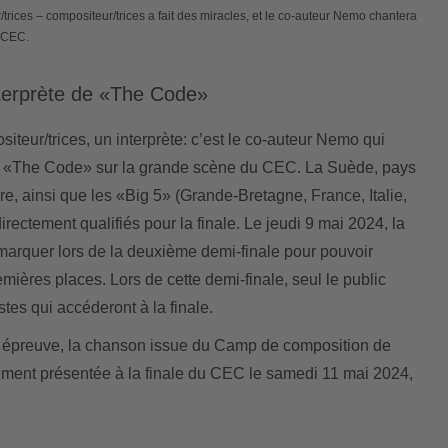
/trices – compositeur/trices a fait des miracles, et le co-auteur Nemo chantera
 CEC.
terprète de «The Code»
siteur/trices, un interprète: c’est le co-auteur Nemo qui
c «The Code» sur la grande scène du CEC. La Suède, pays
e, ainsi que les «Big 5» (Grande-Bretagne, France, Italie,
ectement qualifiés pour la finale. Le jeudi 9 mai 2024, la
arquer lors de la deuxième demi-finale pour pouvoir
emières places. Lors de cette demi-finale, seul le public
stes qui accéderont à la finale.
e épreuve, la chanson issue du Camp de composition de
ent présentée à la finale du CEC le samedi 11 mai 2024,