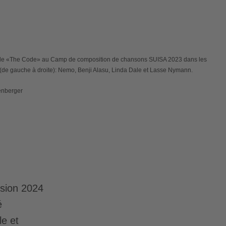
de «The Code» au Camp de composition de chansons SUISA 2023 dans les
(de gauche à droite): Nemo, Benji Alasu, Linda Dale et Lasse Nymann.
enberger
ision 2024
é
e et