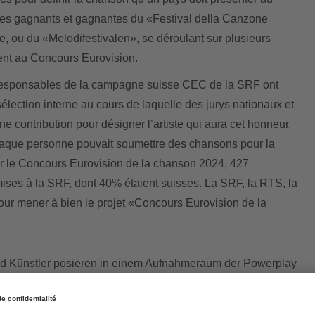
es gagnants et gagnantes du «Festival della Canzone
ie, ou du «Melodifestivalen», se déroulant sur plusieurs
pent au Concours Eurovision.
responsables de la campagne suisse CEC de la SRF ont
lection interne au cours de laquelle des jurys nationaux et
ne contribution pour désigner l’artiste qui aura cet honneur.
chaque personne pouvait soumettre des chansons pour la
ur le Concours Eurovision de la chanson 2024, 427
ses à la SRF, dont 40% étaient suisses. La SRF, la RTS, la
our mener à bien le projet «Concours Eurovision de la
teur/trices de toute la Suisse ainsi que de Suède, de Norvège, du Danemark, de