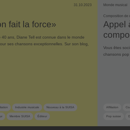
31.10.2023
Monde musical
Composition de 
n fait la force»
Appel 
compos
e 40 ans, Diane Tell est connue dans le monde
our ses chansons exceptionnelles. Sur son blog,
Vous êtes soc
chansons pop 
iliation
Industrie musicale
Nouveau à la SUISA
Affiliation
Co
ur
Membre SUISA
Éditeur
Pop suisse
D