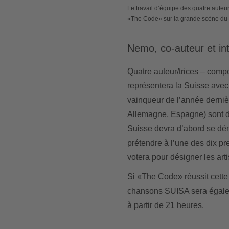
Le travail d’équipe des quatre auteur
«The Code» sur la grande scène du
Nemo, co-auteur et in
Quatre auteur/trices – compo
représentera la Suisse ave
vainqueur de l’année dernièr
Allemagne, Espagne) sont dir
Suisse devra d’abord se dém
prétendre à l’une des dix pr
votera pour désigner les arti
Si «The Code» réussit cett
chansons SUISA sera égalem
à partir de 21 heures.