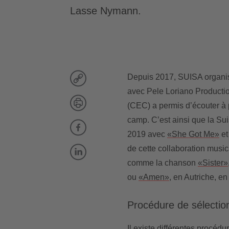
Lasse Nymann.
Depuis 2017, SUISA organi
avec Pele Loriano Productio
(CEC) a permis d’écouter à 
camp. C’est ainsi que la Su
2019 avec
«She Got Me»
et
de cette collaboration music
comme la chanson
«Sister»
ou
«Amen»
, en Autriche, en
Procédure de sélectio
Il existe différentes procéd