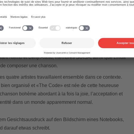
e Finlande ont participé au Camp de composition de chansons 2023 organisé par
nson suisse pour le CEC 2024
té écrite le deuxième jour du camp de composition de
r-là, le directeur artistique du camp, Pele Loriano, a
ssant Nemo et Benji Alasu, membres SUISA, ainsi que Linda
n de composer une chanson.
les quatre artistes travaillaient ensemble dans ce contexte.
ès bien organisé et «The Code» est née de cette heureuse
e chanson bohème abordant à la fois la joie, l’acceptation et
identité dans un monde apparemment normal.