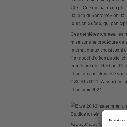
CEC. Ce sont par exemple l
Italiana di Sanremo» en Ital
jours en Suède, qui partici
Ces dernières années, les 
misé sur une procédure de sé
internationaux choisissent u
Par appel d’offres public, 
procédure de sélection. Po
chansons ont donc été soumi
RSI et la RTR s’associent p
chanson» 2024.
Au total, 37 auteur/trices – composi