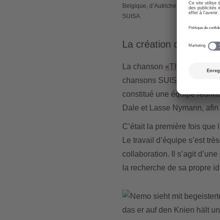
Belgique, d’Autriche, d’Israël et d
SUISA.
La création de la cha
La chanson
«The Code»
a é
chansons SUISA 2023. Ce jou
constitué une équipe réuni
Dale et Lasse Nymann, afi
C’était la première fois que 
Le travail d’équipe s’est tr
collaboration. Il s’agit d’un
la recherche de sa propre 