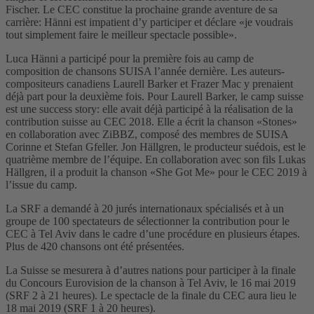
Fischer. Le CEC constitue la prochaine grande aventure de sa
carrière: Hänni est impatient d’y participer et déclare «je voudrais
tout simplement faire le meilleur spectacle possible».
Luca Hänni a participé pour la première fois au camp de
composition de chansons SUISA l’année dernière. Les auteurs-
compositeurs canadiens Laurell Barker et Frazer Mac y prenaient
déjà part pour la deuxième fois. Pour Laurell Barker, le camp suisse
est une success story: elle avait déjà participé à la réalisation de la
contribution suisse au CEC 2018. Elle a écrit la chanson «Stones»
en collaboration avec ZiBBZ, composé des membres de SUISA
Corinne et Stefan Gfeller. Jon Hällgren, le producteur suédois, est le
quatrième membre de l’équipe. En collaboration avec son fils Lukas
Hällgren, il a produit la chanson «She Got Me» pour le CEC 2019 à
l’issue du camp.
La SRF a demandé à 20 jurés internationaux spécialisés et à un
groupe de 100 spectateurs de sélectionner la contribution pour le
CEC à Tel Aviv dans le cadre d’une procédure en plusieurs étapes.
Plus de 420 chansons ont été présentées.
La Suisse se mesurera à d’autres nations pour participer à la finale
du Concours Eurovision de la chanson à Tel Aviv, le 16 mai 2019
(SRF 2 à 21 heures). Le spectacle de la finale du CEC aura lieu le
18 mai 2019 (SRF 1 à 20 heures).