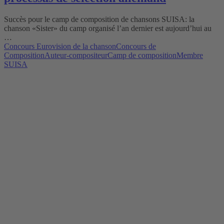
Succès pour le camp de composition de chansons SUISA: la
chanson «Sister» du camp organisé l’an dernier est aujourd’hui au
…
Concours Eurovision de la chanson
Concours de
Composition
Auteur-compositeur
Camp de composition
Membre
SUISA