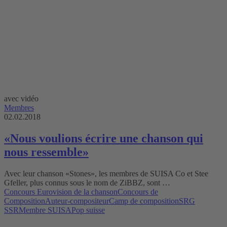
avec vidéo
Membres
02.02.2018
«Nous voulions écrire une chanson qui
nous ressemble»
Avec leur chanson «Stones», les membres de SUISA Co et Stee
Gfeller, plus connus sous le nom de ZiBBZ, sont …
Concours Eurovision de la chanson
Concours de
Composition
Auteur-compositeur
Camp de composition
SRG
SSR
Membre SUISA
Pop suisse