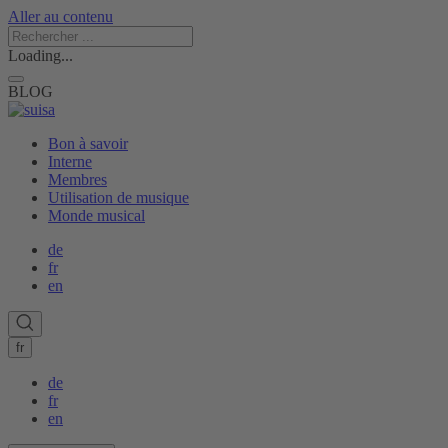
Aller au contenu
Loading...
BLOG
Bon à savoir
Interne
Membres
Utilisation de musique
Monde musical
de
fr
en
fr
de
fr
en