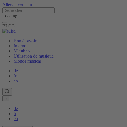
Aller au contenu
Loading...
BLOG
Bon à savoir
Interne
Membres
Utilisation de musique
Monde musical
de
fr
en
fr
de
fr
en