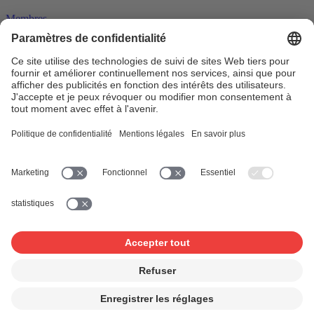
Membres
15.09.2016
«Rien ne vaudra jamais une chanson bien
écrite»
Pour Tobias Jundt, son succès international avec Bonaparte
constitue aujourd’hui le point culminant de sa longue carrière
d’auteur-compositeur. Il a …
Affiliation
Exportation de musique
Prix musical
Auteur-
compositeur
Membre SUISA
Pop suisse
www.suisa.ch
À propos
Impressum
Clause de non-responsabilité
Conditions d’utilisation