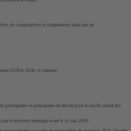
iers, de compositrices et compositeurs ainsi que de
ansons SUISA 2018» à l’adresse:
articipantes et participants est décisif pour le succès créatif des
 par le directeur artistique avant le 31 mai 2018.
us pour participer au camp de composition de chansons 2018. Veuillez