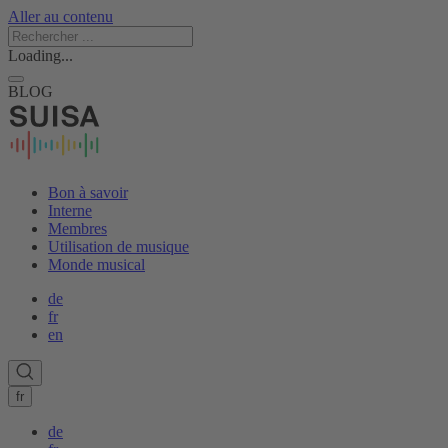
Aller au contenu
Loading...
BLOG
Bon à savoir
Interne
Membres
Utilisation de musique
Monde musical
de
fr
en
fr
de