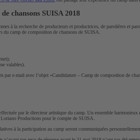
n de chansons SUISA 2018
 à la recherche de producteurs et productrices, de parolières et parol
jours du camp de composition de chansons de SUISA.
rnet);
ne valables).
ts par e-mail avec l’objet «Candidature – Camp de composition de ch
fectuée par le directeur artistique du camp. Un ensemble harmonieux de p
ele Loriano Productions pour le compte de SUISA.
relatives à la participation au camp seront communiquées personnellement
 n’ayant pas reçu de réponse avant le 31 mai 2018 n’ont pas été reten