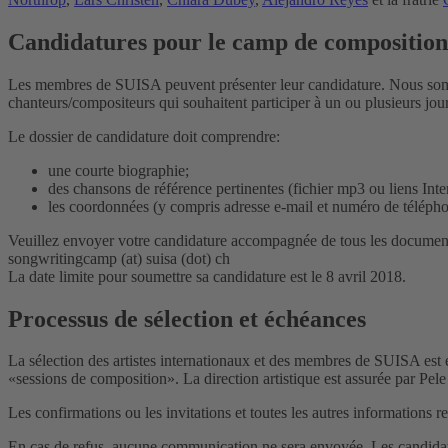
Candidatures pour le camp de compositio
Les membres de SUISA peuvent présenter leur candidature. Nous sommes
chanteurs/compositeurs qui souhaitent participer à un ou plusieurs 
Le dossier de candidature doit comprendre:
une courte biographie;
des chansons de référence pertinentes (fichier mp3 ou liens Inte
les coordonnées (y compris adresse e-mail et numéro de télépho
Veuillez envoyer votre candidature accompagnée de tous les documen
songwritingcamp (at) suisa (dot) ch
La date limite pour soumettre sa candidature est le 8 avril 2018.
Processus de sélection et échéances
La sélection des artistes internationaux et des membres de SUISA est ef
«sessions de composition». La direction artistique est assurée par P
Les confirmations ou les invitations et toutes les autres informations 
En cas de refus, aucune communication ne sera envoyée. Les candidats