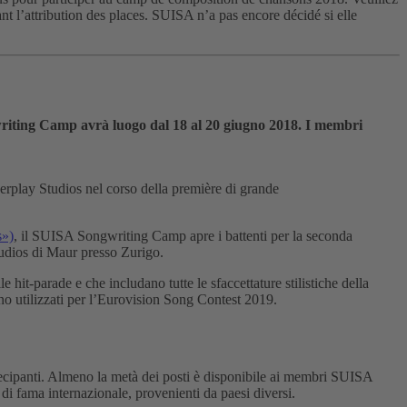
nt l’attribution des places. SUISA n’a pas encore décidé si elle
riting Camp avrà luogo dal 18 al 20 giugno 2018. I membri
rplay Studios nel corso della première di grande
s»)
, il SUISA Songwriting Camp apre i battenti per la seconda
udios di Maur presso Zurigo.
hit-parade e che includano tutte le sfaccettature stilistiche della
nno utilizzati per l’Eurovision Song Contest 2019.
rtecipanti. Almeno la metà dei posti è disponibile ai membri SUISA
 di fama internazionale, provenienti da paesi diversi.