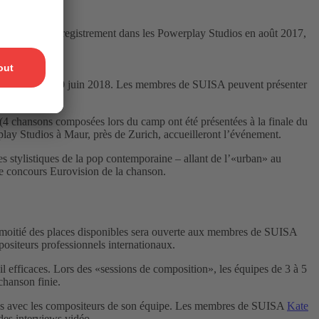
e séance d’enregistrement dans les Powerplay Studios en août 2017,
ieu du 18 au 20 juin 2018. Les membres de SUISA peuvent présenter
(4 chansons composées lors du camp ont été présentées à la finale du
lay Studios à Maur, près de Zurich, accueilleront l’événement.
es stylistiques de la pop contemporaine – allant de l’«urban» au
 le concours Eurovision de la chanson.
a moitié des places disponibles sera ouverte aux membres de SUISA
ositeurs professionnels internationaux.
l efficaces. Lors des «sessions de composition», les équipes de 3 à 5
chanson finie.
tiques avec les compositeurs de son équipe. Les membres de SUISA
Kate
des interviews vidéo.