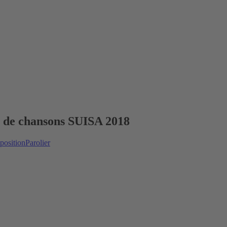
n de chansons SUISA 2018
osition
Parolier