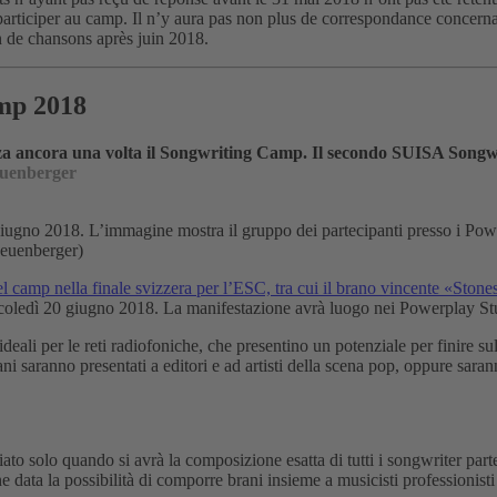
 participer au camp. Il n’y aura pas non plus de correspondance concerna
n de chansons après juin 2018.
mp 2018
za ancora una volta il Songwriting Camp. Il secondo SUISA Songw
euenberger
ugno 2018. L’immagine mostra il gruppo dei partecipanti presso i Powe
Leuenberger)
el camp nella finale svizzera per l’ESC, tra cui il brano vincente «Stone
rcoledì 20 giugno 2018. La manifestazione avrà luogo nei Powerplay St
i per le reti radiofoniche, che presentino un potenziale per finire sulle 
ni saranno presentati a editori e ad artisti della scena pop, oppure sara
ato solo quando si avrà la composizione esatta di tutti i songwriter pa
 data la possibilità di comporre brani insieme a musicisti professionisti