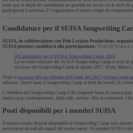
noter que le dépôt de candidature ne garantit en aucun cas le droit de
participerait à nouveau à l’organisation d’autres camps de compositio
Candidature per il SUISA Songwriting Ca
SUISA, in collaborazione con Pele Loriano Productions, organiz
SUISA possono candidarsi alla partecipazione.
Testo di Manu L
La seconda edizione del SUISA Songwriting Camp si terrà in gi
successo del Songwriting Camp di agosto 2017. (Foto: Manu 
Dopo il
successo del suo debutto nell’estate del 2017 (4 brani creati n
edizione. Quest’anno il Songwriting Camp si terrà da lunedì 18 a me
L’obiettivo del Songwriting Camp è di comporre brani di musica pop ideal
musica pop contemporanea, dallo stile «urban» fino ai cantautori. I bra
Posti disponibili per i membri SUISA
Il numero esatto di posti disponibili al Songwriting Camp sarà annunci
provenienti da tutti gli angoli del nostro paese. Ai membri SUISA viene