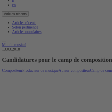
fr
en
Articles récents
Articles récents
Selon pertinence
Articles populaires
Monde musical
13.03.2018
Candidatures pour le camp de compositio
Compositeur
Producteur de musique
Auteur-compositeur
Camp de comp