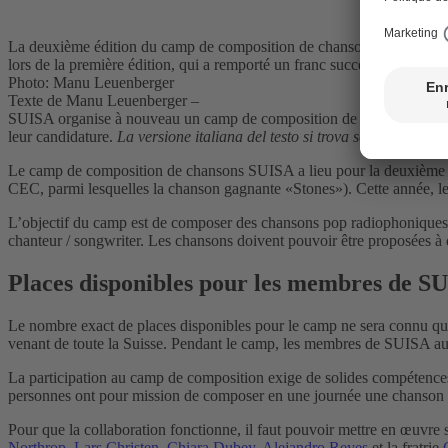
La deuxième édition du camp de composition de chansons SUISA aura l
lors de la première édition, qui a remporté un franc succès.
Photo: Manu Leuenberger
Texte de Manu Leuenberger –
SUISA organise à nouveau un camp de composition de chansons en co
leur candidature.
La versione italiana del testo si trova sotto.
Le camp de composition de chansons SUISA a lieu pour la deuxième f
CEC, parmi lesquelles la chanson gagnante «Stones»). Cette année, le
L’objectif du camp est de composer des chansons pop radiophoniques aya
chanteur / songwriter. Les chansons doivent pouvoir être proposées à d
Places disponibles pour les membres de S
Le nombre exact de places disponibles pour le camp ne sera connu que
venant de toute la Suisse. Pendant le camp, les membres de SUISA aur
La participation au camp de composition exige de solides compétences m
personnes ont pour mission de composer en une journée une chanson c
Pour que la collaboration fonctionne, il faut pouvoir mettre en œuvre
Northrop
,
Lars Christen
,
Chiara Dubey
,
Alejandro Reyes
et la fratrie