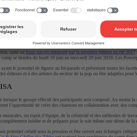
ieu en juin 2018. La photo montre un groupe de participants en plein
llaboration avec Pele Loriano Productions. Ce deuxième camp aura l
ois, suite au
franc succès remporté par la première édition en été 2017
 camp se tiendra du lundi 18 juin au mercredi 20 juin 2018. Les Powerp
nt le potentiel de figurer au hit-parade et présentant toutes les facett
es éditeurs et à des artistes du secteur de la pop ou être adaptées pour
UISA
 lorsque le groupe effectif des participants sera composé. Au moins l
ont l’opportunité de créer des chansons en collaboration avec des comp
usicales, un esprit d’équipe, de la créativité et des méthodes de travai
omplètement inédite et de préparer pour le soir même une démo de la 
 son potentiel créatif sous la pression et être ouvert aux échanges cri
Co & Stee Gfeller aka Zibbz
ont partagé leur expérience du camp dans 