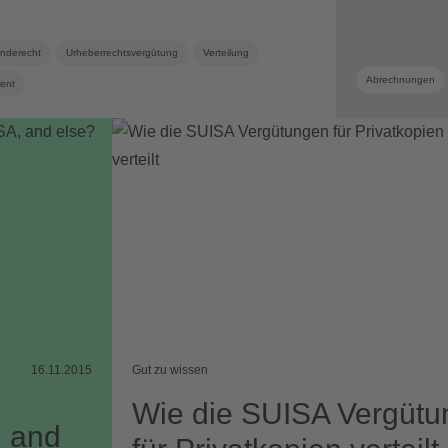
nderecht
Urheberrechtsvergütung
Verteilung
Abrechnungen
ment
16.11.2015
Gut zu wissen
Wie die SUISA Vergüt
, and