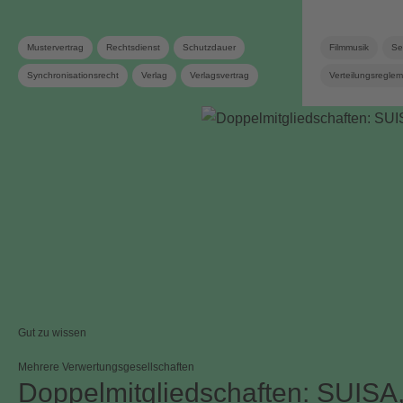
Mustervertrag
Rechtsdienst
Schutzdauer
Filmmusik
Se
Synchronisationsrecht
Verlag
Verlagsvertrag
Verteilungsregle
Verleger
Verteilungsreglement
Gut zu wissen
Mehrere Verwertungsgesellschaften
Doppelmitgliedschaften: SUISA