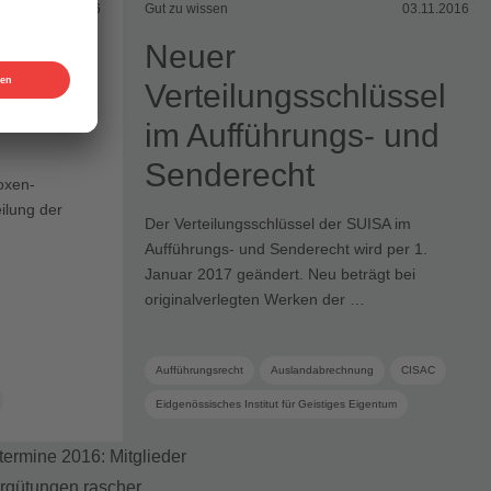
21.11.2016
Gut zu wissen
03.11.2016
boxen,
Neuer
Verteilungsschlüssel
im Aufführungs- und
Senderecht
oxen-
eilung der
Der Verteilungsschlüssel der SUISA im
Aufführungs- und Senderecht wird per 1.
Januar 2017 geändert. Neu beträgt bei
originalverlegten Werken der …
Aufführungsrecht
Auslandabrechnung
CISAC
Eidgenössisches Institut für Geistiges Eigentum
Schwestergesellschaft
Senderecht
Urheber
Verlag
Verleger
Verteilung