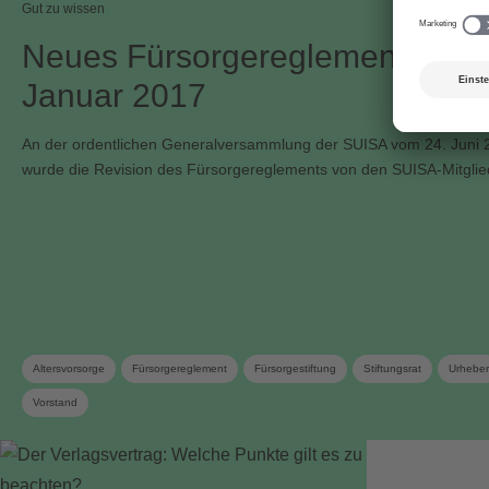
Gut zu wissen
Neues Fürsorgereglement gültig
Januar 2017
An der ordentlichen Generalversammlung der SUISA vom 24. Juni 
wurde die Revision des Fürsorgereglements von den SUISA-Mitgli
Altersvorsorge
Fürsorgereglement
Fürsorgestiftung
Stiftungsrat
Urheber
Vorstand