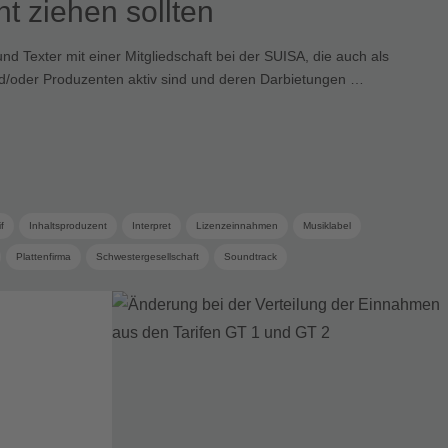
ht ziehen sollten
d Texter mit einer Mitgliedschaft bei der SUISA, die auch als
nd/oder Produzenten aktiv sind und deren Darbietungen …
f
Inhaltsproduzent
Interpret
Lizenzeinnahmen
Musiklabel
Plattenfirma
Schwestergesellschaft
Soundtrack
zrechte
Verwertungsgesellschaft