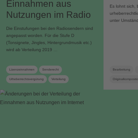
Einnahmen aus
Es lohnt sich,
Nutzungen im Radio
urheberrechtli
unter Umstän
Die Einstufungen bei den Radiosendern sind
angepasst worden. Für die Stufe D
(Tonsignete, Jingles, Hintergrundmusik etc.)
wird ab Verteilung 2019 …
Lizenzeinnahmen
Senderecht
Bearbeitung
Urheberrechtsvergütung
Verteilung
Originalkompositi
Verteilungsreglement
Werkanmeldung