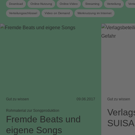
Download
Online-Nutzung
Online-Video
Streaming
Verteilung
Vert
Verteilungsschlüssel
Video on Demand
Werknutzung im Internet
Gut zu wissen
09.06.2017
Gut zu wissen
Verlag
Rohmaterial zur Songproduktion
Fremde Beats und
SUISA 
eigene Songs