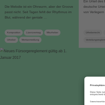
Ein Urteil de
Die Melodie ist ein Ohrwurm, aber der Groove
deutsche Urtei
passt nicht. Seit Tagen fehlt der Rhythmus im
von Verlegern
Blut, während der geniale …
Komposition
Lizenzvertrag
Miturheber
Urheberrecht
Urheber
Werkanmeldung
Verteilungsregle