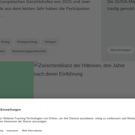
s Europäischen Gerichtshofes von 2015 und zwei
Die SUISA-Mitg
le aus dem letzten Jahr haben die Partizipation
häufig genutz
 …
Verlag
Verlagsvertrag
Verleger
Abrechnungen
ment
Verwertungsgesellschaft