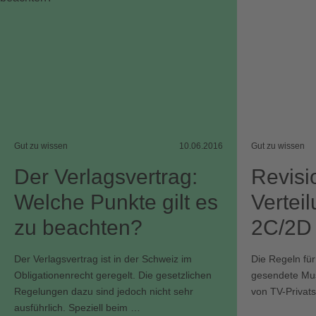
Gut zu wissen
10.06.2016
Gut zu wissen
Der Verlagsvertrag:
Revisi
Welche Punkte gilt es
Vertei
zu beachten?
2C/2D
Der Verlagsvertrag ist in der Schweiz im
Die Regeln für
Obligationenrecht geregelt. Die gesetzlichen
gesendete Mu
Regelungen dazu sind jedoch nicht sehr
von TV-Privat
ausführlich. Speziell beim …