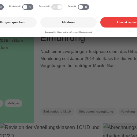
03.03.2017
Gut zu wissen
 ab 1.
Zwischenbilanz der Hit
drei Jahre nach deren
Einführung
2016 in Bern
edern …
Nach einer zweijährigen Testphase dient das Hitb
Monitoring seit Januar 2014 als Basis für die Vert
Vergütungen für Tonträger-Musik. Nun …
Verleger
Elektronische Musik
Urheberrechtsvergütung
Verteilung