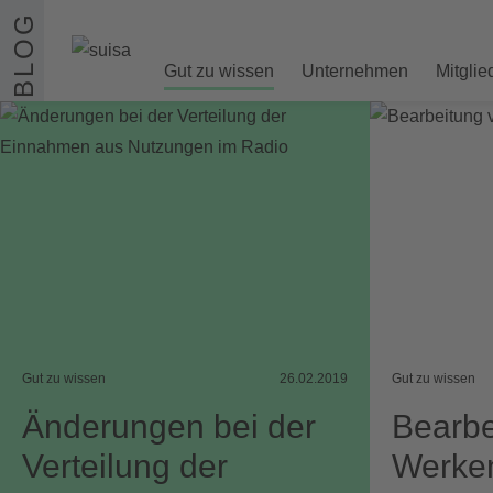
Zum Inhalt springen
BLOG
Gut zu wissen
Unternehmen
Mitglie
Gut zu wissen
26.02.2019
Gut zu wissen
Änderungen bei der
Bearbe
Verteilung der
Werke