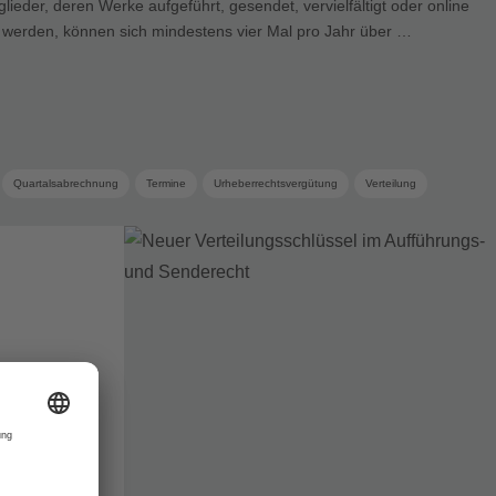
lieder, deren Werke aufgeführt, gesendet, vervielfältigt oder online
t werden, können sich mindestens vier Mal pro Jahr über …
Quartalsabrechnung
Termine
Urheberrechtsvergütung
Verteilung