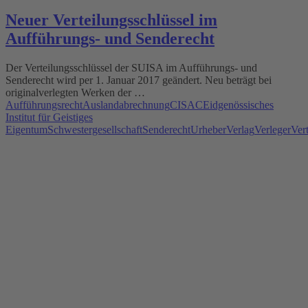
Neuer Verteilungsschlüssel im
Aufführungs- und Senderecht
Der Verteilungsschlüssel der SUISA im Aufführungs- und
Senderecht wird per 1. Januar 2017 geändert. Neu beträgt bei
originalverlegten Werken der …
Aufführungsrecht
Auslandabrechnung
CISAC
Eidgenössisches
Institut für Geistiges
Eigentum
Schwestergesellschaft
Senderecht
Urheber
Verlag
Verleger
Ver