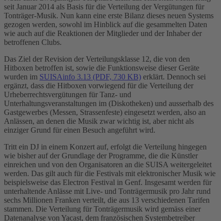
seit Januar 2014 als Basis für die Verteilung der Vergütungen für
Tonträger-Musik. Nun kann eine erste Bilanz dieses neuen Systems
gezogen werden, sowohl im Hinblick auf die gesammelten Daten
wie auch auf die Reaktionen der Mitglieder und der Inhaber der
betroffenen Clubs.
Das Ziel der Revision der Verteilungsklasse 12, die von den
Hitboxen betroffen ist, sowie die Funktionsweise dieser Geräte
wurden im
SUISAinfo 3.13 (PDF, 730 KB)
erklärt. Dennoch sei
ergänzt, dass die Hitboxen vorwiegend für die Verteilung der
Urheberrechtsvergütungen für Tanz- und
Unterhaltungsveranstaltungen im (Diskotheken) und ausserhalb des
Gastgewerbes (Messen, Strassenfeste) eingesetzt werden, also an
Anlässen, an denen die Musik zwar wichtig ist, aber nicht als
einziger Grund für einen Besuch angeführt wird.
Tritt ein DJ in einem Konzert auf, erfolgt die Verteilung hingegen
wie bisher auf der Grundlage der Programme, die die Künstler
einreichen und von den Organisatoren an die SUISA weitergeleitet
werden. Das gilt auch für die Festivals mit elektronischer Musik wie
beispielsweise das Electron Festival in Genf. Insgesamt werden für
unterhaltende Anlässe mit Live- und Tonträgermusik pro Jahr rund
sechs Millionen Franken verteilt, die aus 13 verschiedenen Tarifen
stammen. Die Verteilung für Tonträgermusik wird gemäss einer
Datenanalyse von Yacast, dem französischen Systembetreiber