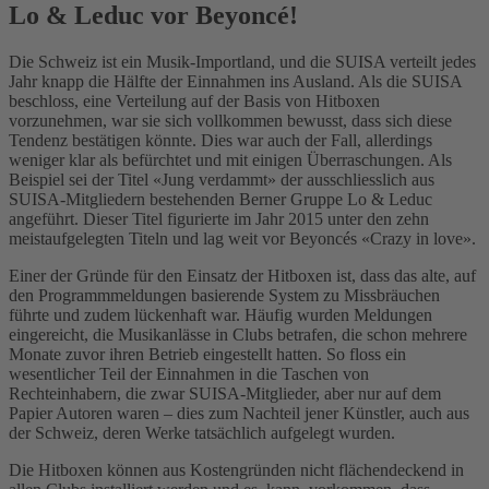
Lo & Leduc vor Beyoncé!
Die Schweiz ist ein Musik-Importland, und die SUISA verteilt jedes
Jahr knapp die Hälfte der Einnahmen ins Ausland. Als die SUISA
beschloss, eine Verteilung auf der Basis von Hitboxen
vorzunehmen, war sie sich vollkommen bewusst, dass sich diese
Tendenz bestätigen könnte. Dies war auch der Fall, allerdings
weniger klar als befürchtet und mit einigen Überraschungen. Als
Beispiel sei der Titel «Jung verdammt» der ausschliesslich aus
SUISA-Mitgliedern bestehenden Berner Gruppe Lo & Leduc
angeführt. Dieser Titel figurierte im Jahr 2015 unter den zehn
meistaufgelegten Titeln und lag weit vor Beyoncés «Crazy in love».
Einer der Gründe für den Einsatz der Hitboxen ist, dass das alte, auf
den Programmmeldungen basierende System zu Missbräuchen
führte und zudem lückenhaft war. Häufig wurden Meldungen
eingereicht, die Musikanlässe in Clubs betrafen, die schon mehrere
Monate zuvor ihren Betrieb eingestellt hatten. So floss ein
wesentlicher Teil der Einnahmen in die Taschen von
Rechteinhabern, die zwar SUISA-Mitglieder, aber nur auf dem
Papier Autoren waren – dies zum Nachteil jener Künstler, auch aus
der Schweiz, deren Werke tatsächlich aufgelegt wurden.
Die Hitboxen können aus Kostengründen nicht flächendeckend in