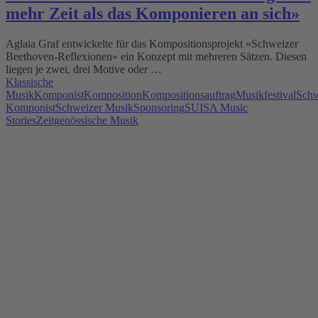
mehr Zeit als das Komponieren an sich»
Aglaia Graf entwickelte für das Kompositionsprojekt «Schweizer
Beethoven-Reflexionen» ein Konzept mit mehreren Sätzen. Diesen
liegen je zwei, drei Motive oder …
Klassische
Musik
Komponist
Komposition
Kompositionsauftrag
Musikfestival
Schw
Komponist
Schweizer Musik
Sponsoring
SUISA Music
Stories
Zeitgenössische Musik