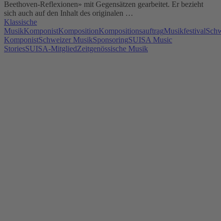
Beethoven-Reflexionen» mit Gegensätzen gearbeitet. Er bezieht
sich auch auf den Inhalt des originalen …
Klassische
Musik
Komponist
Komposition
Kompositionsauftrag
Musikfestival
Schw
Komponist
Schweizer Musik
Sponsoring
SUISA Music
Stories
SUISA-Mitglied
Zeitgenössische Musik