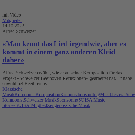
mit Video
Mitglieder
14.10.2022
Alfred Schweizer
«Man kennt das Lied irgendwie, aber es
kommt in einem ganz anderen Kleid
daher»
Alfred Schweizer erzählt, wie er an seiner Komposition für das
Projekt «Schweizer Beethoven-Reflexionen» gearbeitet hat. Er habe
sowohl bei Beethovens …
Klassische
Musik
Komponist
Komposition
Kompositionsauftrag
Musikfestival
Schw
Komponist
Schweizer Musik
Sponsoring
SUISA Music
Stories
SUISA-Mitglied
Zeitgenössische Musik