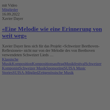
mit Video
Mitglieder
16.09.2022
Xavier Dayer
«Eine Melodie wie eine Erinnerung von
weit weg»
Xavier Dayer liess sich für das Projekt «Schweizer Beethoven-
Reflexionen» nicht nur von der Melodie des von Beethoven
verwendeten Schweizer Lieds …
Klassische
Musik
Komposition
Kompositionsauftrag
Musikfestival
Schweizer
Komponist
Schweizer Musik
Sponsoring
SUISA Music
Stories
SUISA-Mitglied
Zeitgenössische Musik