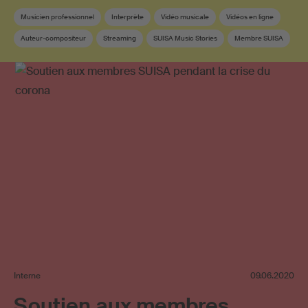
Musicien professionnel
Interprète
Vidéo musicale
Vidéos en ligne
Auteur-compositeur
Streaming
SUISA Music Stories
Membre SUISA
Pop suisse
Parolier
Interne
09.06.2020
Soutien aux membres