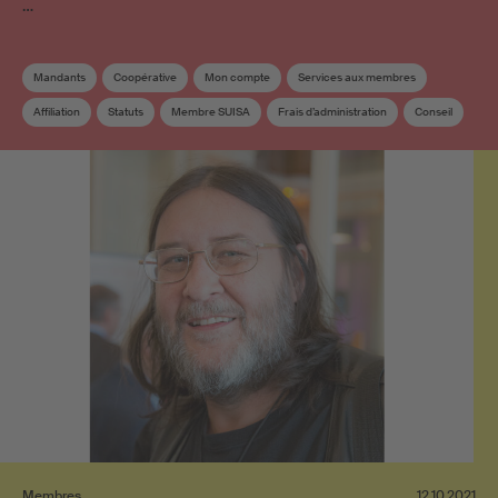
…
Mandants
Coopérative
Mon compte
Services aux membres
Affiliation
Statuts
Membre SUISA
Frais d’administration
Conseil
Membres
12.10.2021