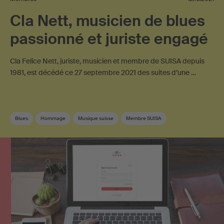
Cla Nett, musicien de blues
passionné et juriste engagé
Cla Felice Nett, juriste, musicien et membre de SUISA depuis
1981, est décédé ce 27 septembre 2021 des suites d’une …
Blues
Hommage
Musique suisse
Membre SUISA