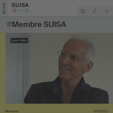
Aller au contenu
BLOG
#
Membre SUISA
avec vidéo
Membres
07.10.2022