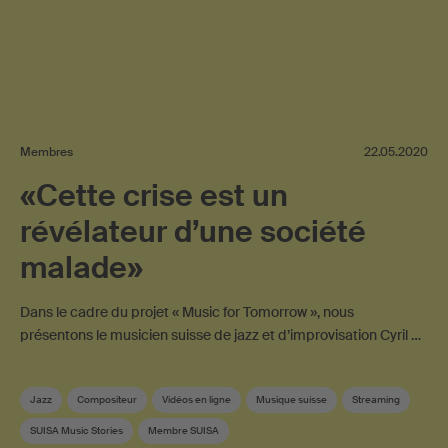
Membres
22.05.2020
«Cette crise est un
révélateur d’une société
malade»
Dans le cadre du projet « Music for Tomorrow », nous
présentons le musicien suisse de jazz et d’improvisation Cyril …
Jazz
Compositeur
Vidéos en ligne
Musique suisse
Streaming
SUISA Music Stories
Membre SUISA