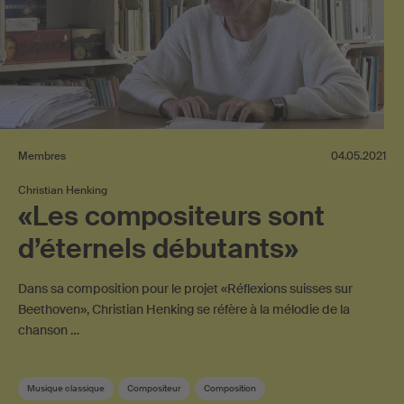
Membres
04.05.2021
Christian Henking
«Les compositeurs sont
d’éternels débutants»
Dans sa composition pour le projet «Réflexions suisses sur
Beethoven», Christian Henking se réfère à la mélodie de la
chanson …
Musique classique
Compositeur
Composition