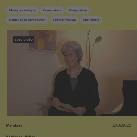
Musique classique
Compositeur
Composition
Demande de composition
Festival musical
Sponsoring
SUISA Music Stories
Membre SUISA
Musique contemporaine
avec vidéo
Membres
26.07.2022
Katharina Weber