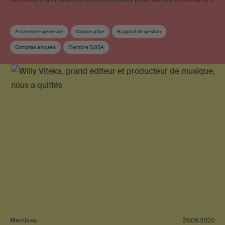
Assemblée générale
Coopérative
Rapport de gestion
Comptes annuels
Membre SUISA
Commission de Répartition et des œuvres
Musique folklorique
Conseil
Élection
Membres
26.06.2020