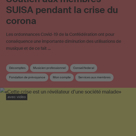
SUISA pendant la crise du
corona
Les ordonnances Covid-19 de la Confédération ont pour
conséquence une importante diminution des utilisations de
musique et de ce fait …
Décomptes
Musicien professionnel
Conseil federal
Fondation de prévoyance
Mon compte
Services aux membres
Affiliation
Membre SUISA
Redevances de droits d'auteur
Société de gestion
avec vidéo