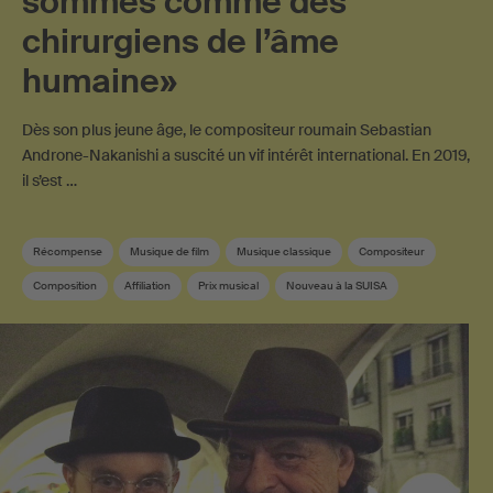
sommes comme des
chirurgiens de l’âme
humaine»
Dès son plus jeune âge, le compositeur roumain Sebastian
Androne-Nakanishi a suscité un vif intérêt international. En 2019,
il s’est …
Récompense
Musique de film
Musique classique
Compositeur
Composition
Affiliation
Prix musical
Nouveau à la SUISA
Bande-son
Membre SUISA
Musique contemporaine