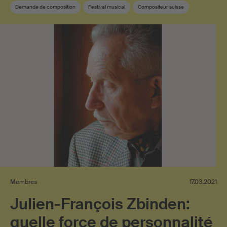
Demande de composition
Festival musical
Compositeur suisse
Musique suisse
Sponsoring
SUISA Music Stories
Membre SUISA
Musique contemporaine
Membres
17.03.2021
Julien-François Zbinden:
quelle force de personnalité