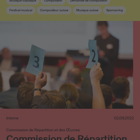
Musique classique
Composition
Demande de composition
Festival musical
Compositeur suisse
Musique suisse
Sponsoring
SUISA Music Stories
Membre SUISA
Musique contemporaine
Interne
02.09.2022
Commission de Répartition et des Œuvres
Commission de Répartition