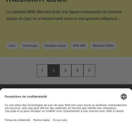
Le pianiste Willy Bischof était une figure marquante du monde
suisse du jazz et a notamment exercé une grande influence …
Jazz
Hommage
Musique suisse
SRG SSR
Membre SUISA
1
2
3
4
5
À propos
www.suisa.ch
Impressum
Clause de non-