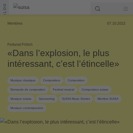
Aller au contenu
BLOG
Membres
07.10.2022
Fortunat Frölich
«Dans l’explosion, le plus
intéressant, c’est l’étincelle»
Musique classique
Compositeur
Composition
Demande de composition
Festival musical
Compositeur suisse
Musique suisse
Sponsoring
SUISA Music Stories
Membre SUISA
Musique contemporaine