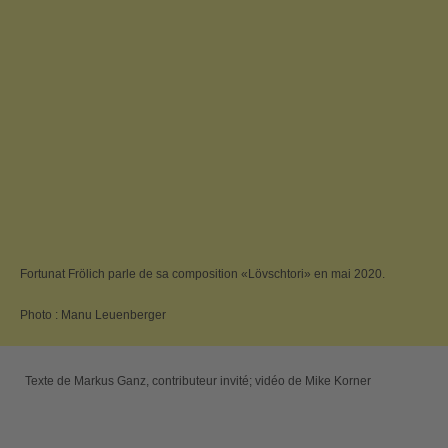
Fortunat Frölich parle de sa composition «Lövschtori» en mai 2020.
Photo : Manu Leuenberger
Texte de Markus Ganz, contributeur invité; vidéo de Mike Korner