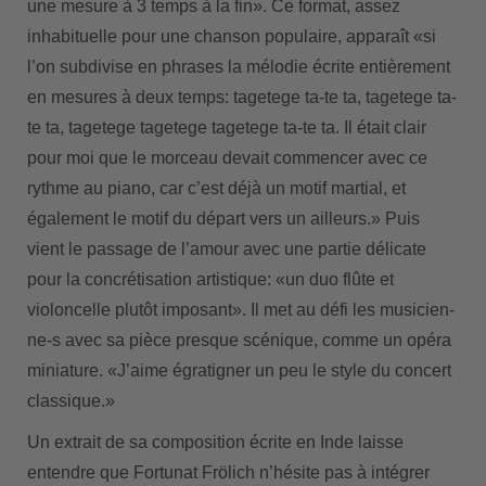
une mesure à 3 temps à la fin». Ce format, assez
inhabituelle pour une chanson populaire, apparaît «si
l’on subdivise en phrases la mélodie écrite entièrement
en mesures à deux temps: tagetege ta-te ta, tagetege ta-
te ta, tagetege tagetege tagetege ta-te ta. Il était clair
pour moi que le morceau devait commencer avec ce
rythme au piano, car c’est déjà un motif martial, et
également le motif du départ vers un ailleurs.» Puis
vient le passage de l’amour avec une partie délicate
pour la concrétisation artistique: «un duo flûte et
violoncelle plutôt imposant». Il met au défi les musicien-
ne-s avec sa pièce presque scénique, comme un opéra
miniature. «J’aime égratigner un peu le style du concert
classique.»
Un extrait de sa composition écrite en Inde laisse
entendre que Fortunat Frölich n’hésite pas à intégrer