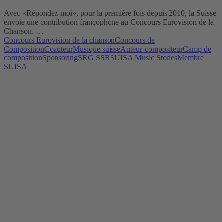
Avec «Répondez-moi», pour la première fois depuis 2010, la Suisse
envoie une contribution francophone au Concours Eurovision de la
Chanson. …
Concours Eurovision de la chanson
Concours de
Composition
Coauteur
Musique suisse
Auteur-compositeur
Camp de
composition
Sponsoring
SRG SSR
SUISA Music Stories
Membre
SUISA