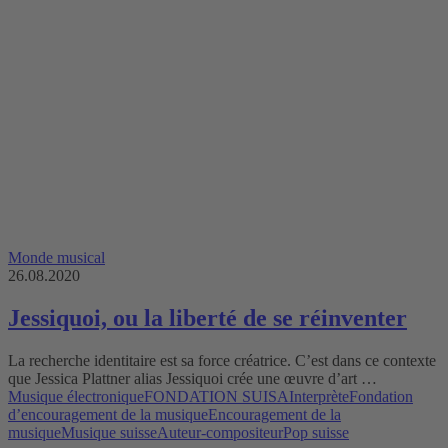
Monde musical
26.08.2020
Jessiquoi, ou la liberté de se réinventer
La recherche identitaire est sa force créatrice. C’est dans ce contexte
que Jessica Plattner alias Jessiquoi crée une œuvre d’art …
Musique électronique
FONDATION SUISA
Interprète
Fondation
d’encouragement de la musique
Encouragement de la
musique
Musique suisse
Auteur-compositeur
Pop suisse