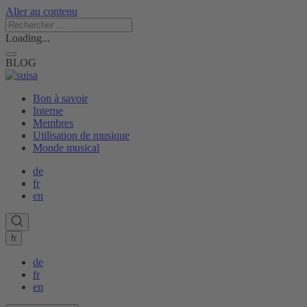
Aller au contenu
Loading...
BLOG
Bon à savoir
Interne
Membres
Utilisation de musique
Monde musical
de
fr
en
fr
de
fr
en