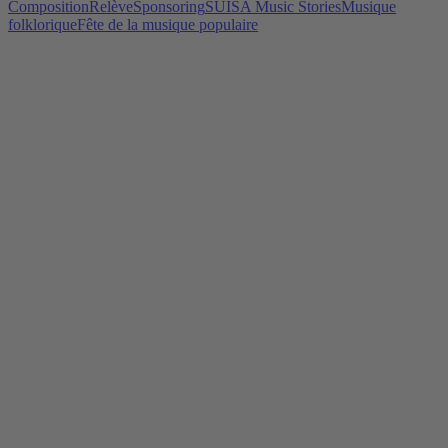
Composition
Relève
Sponsoring
SUISA Music Stories
Musique
folklorique
Fête de la musique populaire