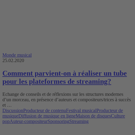
Monde musical
25.02.2020
Comment parvient-on à réaliser un tube
pour les plateformes de streaming?
Echange de conseils et de réflexions sur les structures modernes
d’un morceau, en présence d’auteurs et compositeurs/trices à succès
et …
Discussion
Producteur de contenu
Festival musical
Producteur de
musique
Diffusion de musique en ligne
Maison de disques
Culture
pop
Auteur-compositeur
Sponsoring
Streaming