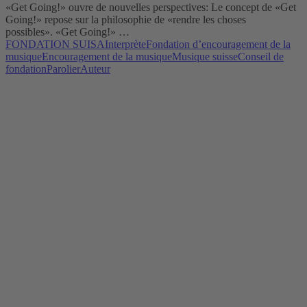
«Get Going!» ouvre de nouvelles perspectives: Le concept de «Get
Going!» repose sur la philosophie de «rendre les choses
possibles». «Get Going!» …
FONDATION SUISA
Interprète
Fondation d’encouragement de la
musique
Encouragement de la musique
Musique suisse
Conseil de
fondation
Parolier
Auteur