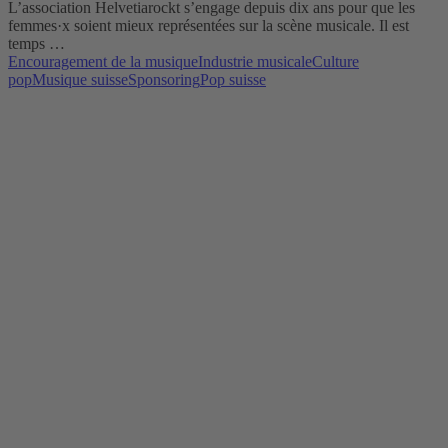
L’association Helvetiarockt s’engage depuis dix ans pour que les
femmes·x soient mieux représentées sur la scène musicale. Il est
temps …
Encouragement de la musique
Industrie musicale
Culture
pop
Musique suisse
Sponsoring
Pop suisse