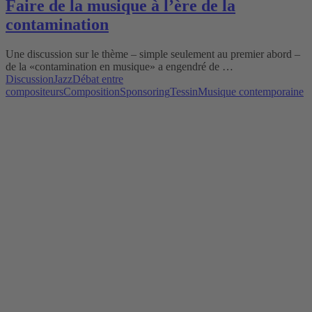
Faire de la musique à l’ère de la
contamination
Une discussion sur le thème – simple seulement au premier abord –
de la «contamination en musique» a engendré de …
Discussion
Jazz
Débat entre
compositeurs
Composition
Sponsoring
Tessin
Musique contemporaine