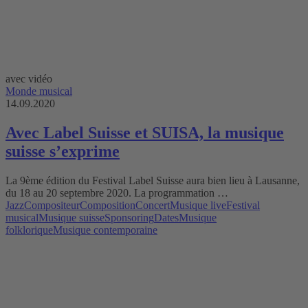
avec vidéo
Monde musical
14.09.2020
Avec Label Suisse et SUISA, la musique
suisse s’exprime
La 9ème édition du Festival Label Suisse aura bien lieu à Lausanne,
du 18 au 20 septembre 2020. La programmation …
Jazz
Compositeur
Composition
Concert
Musique live
Festival
musical
Musique suisse
Sponsoring
Dates
Musique
folklorique
Musique contemporaine