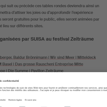
 qui suit ou précède ces tables rondes deviendra ainsi un
ettra d’attiser les joies ou d’approfondir l’expérience
 seront gratuites pour le public, elles seront animées par
 lieu sur différents sites.
ganisées par SUISA au festival Zeiträume
berger, Baldur Brönnimann | Wir sind Meer | Mitteldeck
Basel | Das grosse Rauschen| Entreprise Mitte
e | Die Summe | Pavillon Zeiträume
er et invités | Das grosse Rauschen | Unternehmen Mitte
Fabrique sonore | Musée d’art
Fabrique sonore | Musée d’art
Fabrique sonore | Musée d’art
Andreas Wenger | Überläufer* | Zollhalle St. Johann