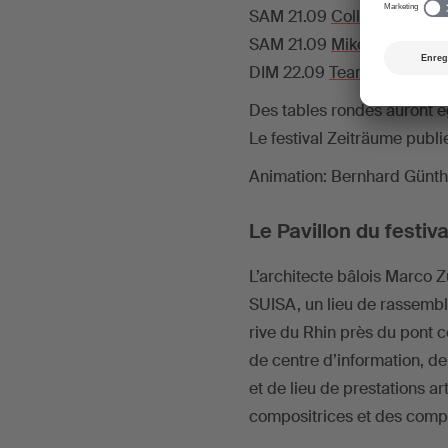
SAM 21.09
Collectif Mycel
SAM 21.09
Mike Svoboda | 
DIM 22.09
Team Ivan Wysch
Des tables rondes auront é
Le festival Zeiträume publi
Animation: Bernhard Günth
Le Pavillon du festiva
L’architecte bâlois Marco Z
SUISA, un lieu de rassembl
rive du Rhin près du pont 
de centre d’information, de 
et de lieu de prestations a
compositrices et des compos