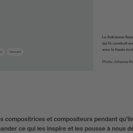
Le Zeiträume Basel 
qui l’a construit 
avec la Haute éc
on
Concert
Photo: Johanna Kö
es compositrices et compositeurs pendant qu’il
ander ce qui les inspire et les pousse à nous d