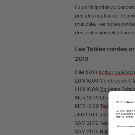
La participation au concert
peu plus captivante, et perm
musicale. Les tables rondes
des professionnels et auront
Les Tables rondes or
2019
DIM 15.09
Katharina Rosen
LUN 16.09
Membres de FIM 
LUN 16.09
Marianne Schupp
MER 18.09
Elisabeth Flung
MER 18.09
Team Rohrwerk. 
JEU 19.09
Team Rohrwerk. 
SAM 21.09
Team Rohrwerk. 
SAM 21.09
Hannes Seidel, 