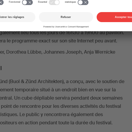
ium | Cyber String Species | Gare du Nord
Freude | Eglise St-Antoine
negradsky: La Coupole | Marché couvert de Bâle
galement lieu tous les jours de 16h30 à 19h00 au pavillon.
era le programme exact sur son site Internet peu avant.
er, Dorothea Lübbe, Johannes Joseph, Anja Wernicke
l
ünd (Buol & Zünd Architekten), a conçu, avec le soutien de
ement temporaire situé à un endroit bien en vue sur la
central. Un cube dépliable servira pendant deux semaines
point de rencontre pour les diverses activités du festival
rtistiques. Le public y rencontrera également des
iteurs en action pendant toute la durée du festival.