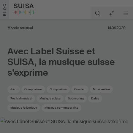
Aller au contenu
BLOG
Monde musical
14.09.2020
Avec Label Suisse et
SUISA, la musique suisse
s’exprime
Jazz
Compositeur
Composition
Concert
Musique live
Festival musical
Musique suisse
Sponsoring
Dates
Musique folklorique
Musique contemporaine