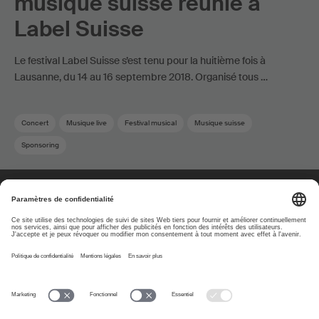
musique suisse réunie à
Label Suisse
Le festival Label Suisse s’est tenu pour la huitième fois à
Lausanne, du 14 au 16 septembre 2018. Organisé tous …
Concert
Musique live
Festival musical
Musique suisse
Sponsoring
À propos
www.suisa.ch
Impressum
Clause de non-
responsabilité