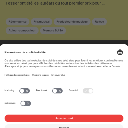
Fessler ont été les lauréats du tout premier prix pour …
Récompense
Prix musical
Producteur de musique
Relève
Auteur-compositeur
Membre SUISA
À propos
www.suisa.ch
Impressum
Clause de non-
responsabilité
Conditions d’utilisation
Paramètres de confidentialité