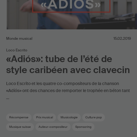
Monde musical
15.02.2019
Loco Escrito
«Adiós»: tube de l’été de
style caribéen avec clavecin
Loco Escrito et les quatre co-compositeurs de la chanson
«Adiós» ont des chances de remporter le trophée en béton tant
…
Récompense
Prix musical
Musicologie
Culture pop
Musique suisse
Auteur-compositeur
Sponsoring
SUISA Music Stories
Pop suisse