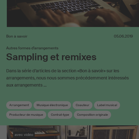
Bon à savoir
05.06.2019
Autres formes d’arrangements
Sampling et remixes
Dans la série d’articles de la section «Bon à savoir» sur les
arrangements, nous nous sommes précédemment intéressés
aux arrangements …
Arrangement
Musique électronique
Coauteur
Label musical
Producteur de musique
Contrat-type
Composition originale
Durée de protection
Droit d'auteur
Droits voisins
Déclaration d‘oeuvres
avec vidéo