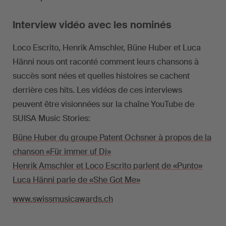
Interview vidéo avec les nominés
Loco Escrito, Henrik Amschler, Büne Huber et Luca
Hänni nous ont raconté comment leurs chansons à
succès sont nées et quelles histoires se cachent
derrière ces hits. Les vidéos de ces interviews
peuvent être visionnées sur la chaîne YouTube de
SUISA Music Stories:
Büne Huber du groupe Patent Ochsner à propos de la
chanson «Für immer uf Di»
Henrik Amschler et Loco Escrito parlent de «Punto»
Luca Hänni parle de «She Got Me»
www.swissmusicawards.ch