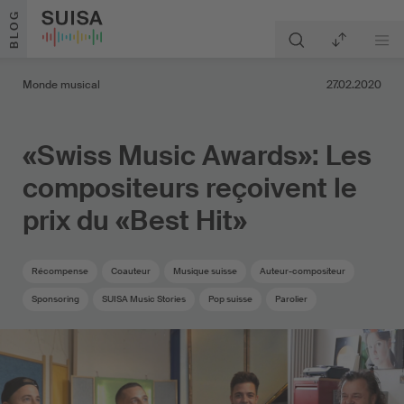
Aller au contenu
BLOG
Monde musical
27.02.2020
«Swiss Music Awards»: Les
compositeurs reçoivent le
prix du «Best Hit»
Récompense
Coauteur
Musique suisse
Auteur-compositeur
Sponsoring
SUISA Music Stories
Pop suisse
Parolier