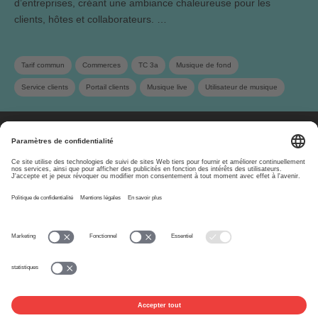
d’entreprises, créant une ambiance chaleureuse pour les
clients, hôtes et collaborateurs. …
Tarif commun
Commerces
TC 3a
Musique de fond
Service clients
Portail clients
Musique live
Utilisateur de musique
Utilisation hors sphère privée
Vidéos en ligne
Réseaux sociaux
Tarif
Droits voisins
À propos
www.suisa.ch
Impressum
Clause de non-
responsabilité
Conditions d’utilisation
Paramètres de confidentialité