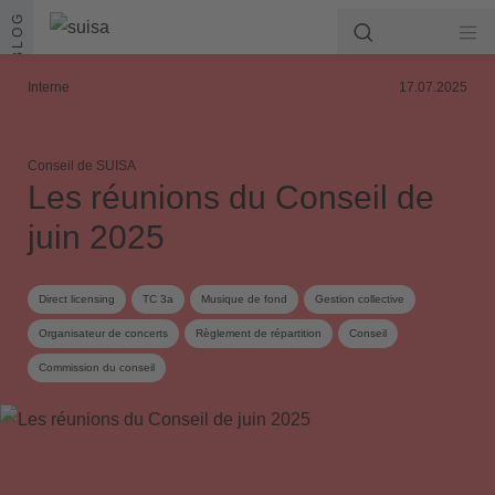
Aller au contenu
BLOG
Interne
17.07.2025
Conseil de SUISA
Les réunions du Conseil de
juin 2025
Direct licensing
TC 3a
Musique de fond
Gestion collective
Organisateur de concerts
Règlement de répartition
Conseil
Commission du conseil