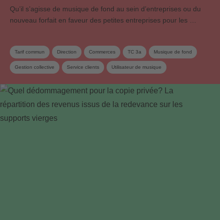
Qu’il s’agisse de musique de fond au sein d’entreprises ou du
nouveau forfait en faveur des petites entreprises pour les …
Tarif commun
Direction
Commerces
TC 3a
Musique de fond
Gestion collective
Service clients
Utilisateur de musique
Utilisation en ligne
Vidéos en ligne
Droits voisins