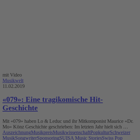
mit Video
Musikwelt
11.02.2019
«079»: Eine tragikomische Hit-
Geschichte
Mit «079» haben Lo & Leduc und ihr Mitkomponist Maurice «Dr.
Mo» Könz Geschichte geschrieben: Im letzten Jahr hielt sich …
Auszeichnung
Musikpreis
Musikwissenschaft
Popkultur
Schweizer
Musik
Songwriter
Sponsoring
SUISA Music Stories
Swiss Pop