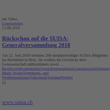
mit Video
Unternehmen
23.08.2018
Rückschau auf die SUISA-
Generalversammlung 2018
Am 22. Juni 2018 strömten 208 stimmberechtigte SUISA-Mitglieder
ins Bierhübeli in Bern. Sie wollten die Geschicke ihrer
Genossenschaft mitbestimmen sowie …
Beschwerdekommission
Generalversammlung
Genossenschaft
Jahresr
Music Stories
Verteilungs- und
Werkkommission
Volksmusik
Vorstand
Wahlen
1
2
www.suisa.ch