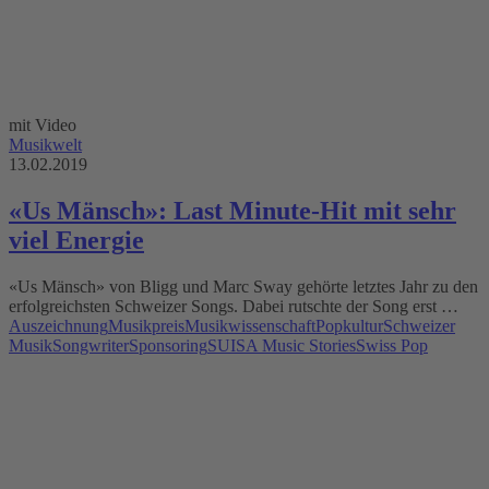
mit Video
Musikwelt
13.02.2019
«Us Mänsch»: Last Minute-Hit mit sehr
viel Energie
«Us Mänsch» von Bligg und Marc Sway gehörte letztes Jahr zu den
erfolgreichsten Schweizer Songs. Dabei rutschte der Song erst …
Auszeichnung
Musikpreis
Musikwissenschaft
Popkultur
Schweizer
Musik
Songwriter
Sponsoring
SUISA Music Stories
Swiss Pop