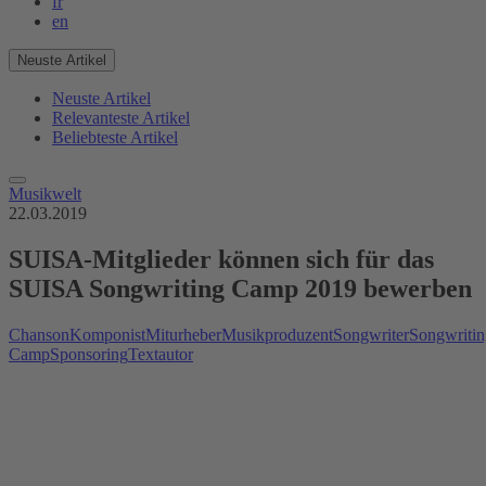
fr
en
Neuste Artikel
Neuste Artikel
Relevanteste Artikel
Beliebteste Artikel
Musikwelt
22.03.2019
SUISA-Mitglieder können sich für das
SUISA Songwriting Camp 2019 bewerben
Chanson
Komponist
Miturheber
Musikproduzent
Songwriter
Songwritin
Camp
Sponsoring
Textautor