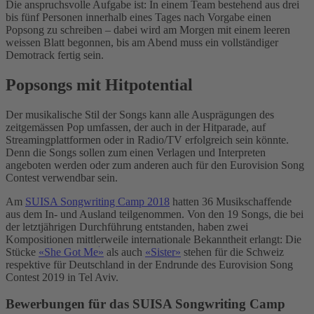
Die anspruchsvolle Aufgabe ist: In einem Team bestehend aus drei
bis fünf Personen innerhalb eines Tages nach Vorgabe einen
Popsong zu schreiben – dabei wird am Morgen mit einem leeren
weissen Blatt begonnen, bis am Abend muss ein vollständiger
Demotrack fertig sein.
Popsongs mit Hitpotential
Der musikalische Stil der Songs kann alle Ausprägungen des
zeitgemässen Pop umfassen, der auch in der Hitparade, auf
Streamingplattformen oder in Radio/TV erfolgreich sein könnte.
Denn die Songs sollen zum einen Verlagen und Interpreten
angeboten werden oder zum anderen auch für den Eurovision Song
Contest verwendbar sein.
Am
SUISA Songwriting Camp 2018
hatten 36 Musikschaffende
aus dem In- und Ausland teilgenommen. Von den 19 Songs, die bei
der letztjährigen Durchführung entstanden, haben zwei
Kompositionen mittlerweile internationale Bekanntheit erlangt: Die
Stücke
«She Got Meۛ»
als auch
«Sister»
stehen für die Schweiz
respektive für Deutschland in der Endrunde des Eurovision Song
Contest 2019 in Tel Aviv.
Bewerbungen für das SUISA Songwriting Camp