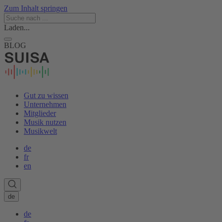
Zum Inhalt springen
Laden...
BLOG
Gut zu wissen
Unternehmen
Mitglieder
Musik nutzen
Musikwelt
de
fr
en
de
de