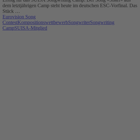
dem letztjährigen Camp steht heute im deutschen ESC-Vorfinal. Das
Stück …
Eurovision Song
Contest
Kompositionswettbewerb
Songwriter
Songwriting
Camp
SUISA-Mitglied