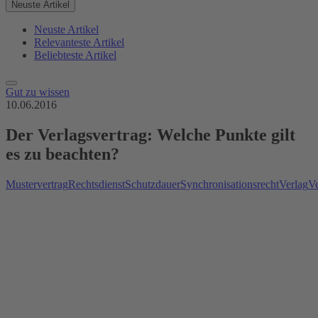
Neuste Artikel
Neuste Artikel
Relevanteste Artikel
Beliebteste Artikel
Gut zu wissen
10.06.2016
Der Verlagsvertrag: Welche Punkte gilt
es zu beachten?
Mustervertrag
Rechtsdienst
Schutzdauer
Synchronisationsrecht
Verlag
Ve