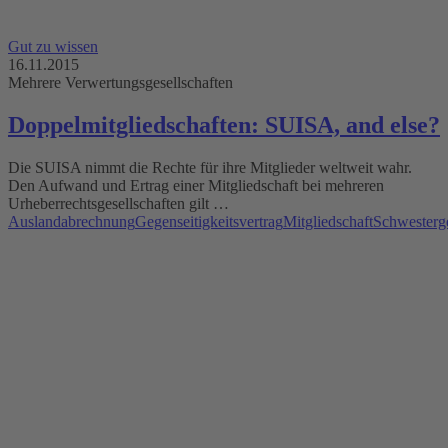
Gut zu wissen
16.11.2015
Mehrere Verwertungsgesellschaften
Doppelmitgliedschaften: SUISA, and else?
Die SUISA nimmt die Rechte für ihre Mitglieder weltweit wahr.
Den Aufwand und Ertrag einer Mitgliedschaft bei mehreren
Urheberrechtsgesellschaften gilt …
Auslandabrechnung
Gegenseitigkeitsvertrag
Mitgliedschaft
Schwesterge