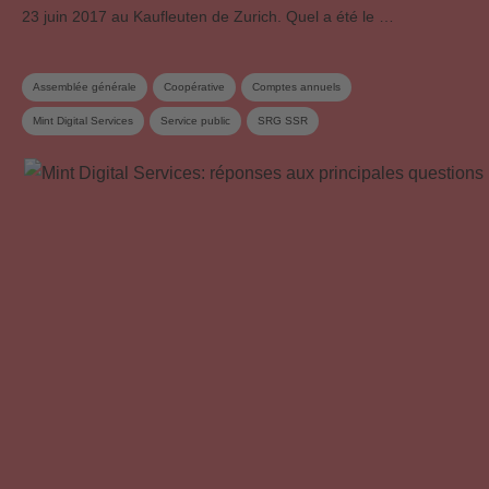
23 juin 2017 au Kaufleuten de Zurich. Quel a été le …
Assemblée générale
Coopérative
Comptes annuels
Mint Digital Services
Service public
SRG SSR
Commission de Répartition et des œuvres