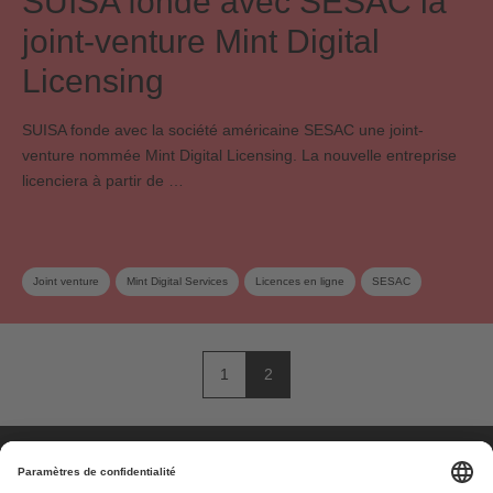
SUISA fonde avec SESAC la
joint-venture Mint Digital
Licensing
SUISA fonde avec la société américaine SESAC une joint-
venture nommée Mint Digital Licensing. La nouvelle entreprise
licenciera à partir de …
Joint venture
Mint Digital Services
Licences en ligne
SESAC
1
2