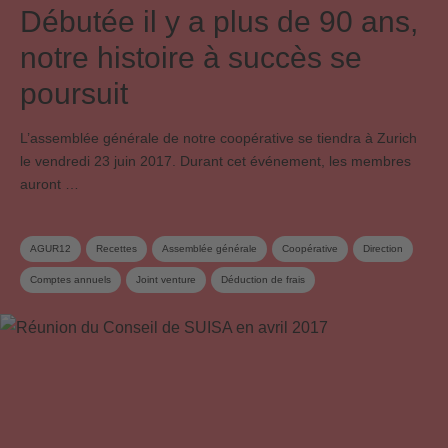
Débutée il y a plus de 90 ans,
notre histoire à succès se
poursuit
L’assemblée générale de notre coopérative se tiendra à Zurich
le vendredi 23 juin 2017. Durant cet événement, les membres
auront …
AGUR12
Recettes
Assemblée générale
Coopérative
Direction
Comptes annuels
Joint venture
Déduction de frais
Mint Digital Services
Affiliation
Licences en ligne
SESAC
Revision du droit d’auteur
Répartition
Frais d’administration