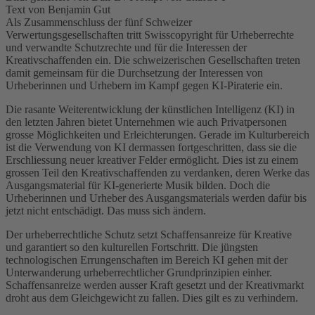
Text von Benjamin Gut
Als Zusammenschluss der fünf Schweizer
Verwertungsgesellschaften tritt Swisscopyright für Urheberrechte
und verwandte Schutzrechte und für die Interessen der
Kreativschaffenden ein. Die schweizerischen Gesellschaften treten
damit gemeinsam für die Durchsetzung der Interessen von
Urheberinnen und Urhebern im Kampf gegen KI-Piraterie ein.
Die rasante Weiterentwicklung der künstlichen Intelligenz (KI) in
den letzten Jahren bietet Unternehmen wie auch Privatpersonen
grosse Möglichkeiten und Erleichterungen. Gerade im Kulturbereich
ist die Verwendung von KI dermassen fortgeschritten, dass sie die
Erschliessung neuer kreativer Felder ermöglicht. Dies ist zu einem
grossen Teil den Kreativschaffenden zu verdanken, deren Werke das
Ausgangsmaterial für KI-generierte Musik bilden. Doch die
Urheberinnen und Urheber des Ausgangsmaterials werden dafür bis
jetzt nicht entschädigt. Das muss sich ändern.
Der urheberrechtliche Schutz setzt Schaffensanreize für Kreative
und garantiert so den kulturellen Fortschritt. Die jüngsten
technologischen Errungenschaften im Bereich KI gehen mit der
Unterwanderung urheberrechtlicher Grundprinzipien einher.
Schaffensanreize werden ausser Kraft gesetzt und der Kreativmarkt
droht aus dem Gleichgewicht zu fallen. Dies gilt es zu verhindern.