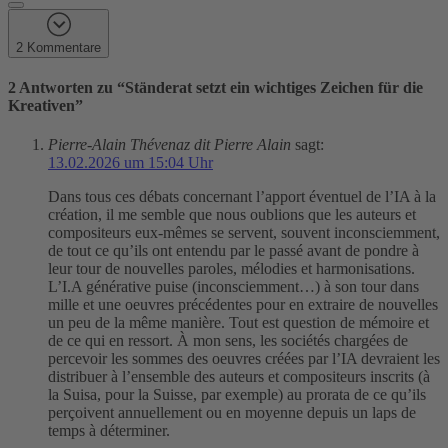
2 Kommentare
2 Antworten zu “
Ständerat setzt ein wichtiges Zeichen für die
Kreativen
”
Pierre-Alain Thévenaz dit Pierre Alain
sagt:
13.02.2026 um 15:04 Uhr
Dans tous ces débats concernant l’apport éventuel de l’IA à la
création, il me semble que nous oublions que les auteurs et
compositeurs eux-mêmes se servent, souvent inconsciemment,
de tout ce qu’ils ont entendu par le passé avant de pondre à
leur tour de nouvelles paroles, mélodies et harmonisations.
L’I.A générative puise (inconsciemment…) à son tour dans
mille et une oeuvres précédentes pour en extraire de nouvelles
un peu de la même manière. Tout est question de mémoire et
de ce qui en ressort. À mon sens, les sociétés chargées de
percevoir les sommes des oeuvres créées par l’IA devraient les
distribuer à l’ensemble des auteurs et compositeurs inscrits (à
la Suisa, pour la Suisse, par exemple) au prorata de ce qu’ils
perçoivent annuellement ou en moyenne depuis un laps de
temps à déterminer.