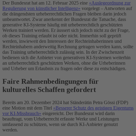
Der Bundesrat hat am 12. Februar 2025 eine
«Auslegeordnung zur
Regulierung von künstlicher Intelligenz»
vorgelegt – Antworten auf
die drängendsten urheberrechtlichen Fragen bleiben darin jedoch
unbeantwortet. Zwar anerkennt der Bundesrat die Tatsache, dass
generative KI-Systeme häufig mit urheberrechtlich geschützten
Werken trainiert werden. Er äussert sich jedoch nicht zu der Frage,
ob dieses Training erlaubt ist oder nicht. Immerhin soll geprüft
werden, inwieweit den Interessen der Rechteinhaberinnen und
Rechteinhabern anderweitig Rechnung getragen werden kann, sollte
das Training urheberrechtlich zulässig sein. In der Zwischenzeit
bedienen sich die Anbieter von generativen KI-Systemen weiterhin
an urheberrechtlich geschützten Werken, ohne die Urheberinnen
und Urheber um Erlaubnis zu fragen oder diese zu entschädigen.
Faire Rahmenbedingungen für
kulturelles Schaffen gefordert
Bereits am 20. Dezember 2024 hat Ständerätin Petra Gössi (FDP)
eine Motion mit dem Titel
«Besserer Schutz des geistigen Eigentums
vor KI-Missbrauch»
eingereicht. Der Bundesrat wird darin
beauftragt, vom Urheberrecht erfasste Werke und Leistungen
umfassend zu schützen, wenn sie durch KI-Anbieter genutzt
werden.