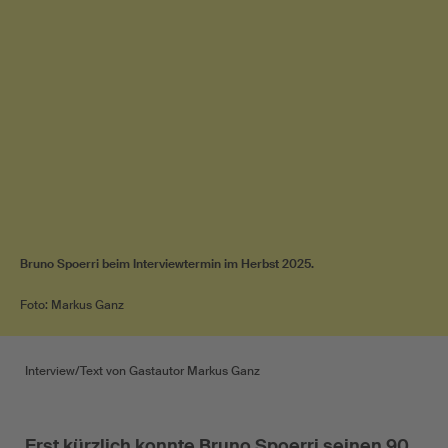
Bruno Spoerri beim Interviewtermin im Herbst 2025.
Foto: Markus Ganz
Interview/Text von Gastautor Markus Ganz
Erst kürzlich konnte Bruno Spoerri seinen 90.