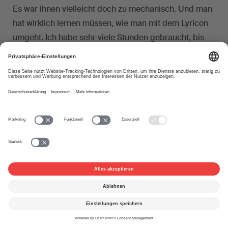
Es war ihnen vielleicht doch zu mechanisch. Und man
hat wirklich lernen müssen, wie man mit dem Lyricon
umgeht. Ich habe sehr viele Stunden gebraucht, bis
ich den gewünschten Ausdruck erreicht habe. Wenn
man diese Arbeit nicht investiert hat, dann ist es
einfach nichts geworden. Heute ist es sehr einfach
geworden, elektronische Musik zu machen.
Übertrieben gesagt, kann man dem Computer sagen,
mach mir die Musik so und so, und dann macht er das,
ohne dass man noch viel Gescheites beitragen muss.
Es gibt eigentlich ungeheuer viele Möglichkeiten,
Musik zu machen. Aber in der Musik, die heute Erfolg
hat, höre ich fast nichts davon.
In Randgebieten der Musikszene gibt es durchaus
Leute, die experimentieren. Und ich habe das Gefühl,
dass es eine junge Generation von Musikern gibt, die