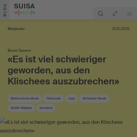
Zum Inhalt springen
BLOG
Mitglieder
12.12.2025
Bruno Spoerri
«Es ist viel schwieriger
geworden, aus den
Klischees auszubrechen»
Elektronische Musik
Filmmusik
Jazz
Schweizer Musik
SUISA-Mitglied
Vorstand