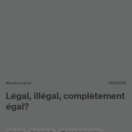
Monde musical
06.09.2013
Légal, illégal, complètement
égal?
Discussion
Reine grenouille
Diffusion de musique en ligne