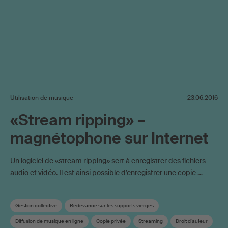
Utilisation de musique
23.06.2016
«Stream ripping» –
magnétophone sur Internet
Un logiciel de «stream ripping» sert à enregistrer des fichiers
audio et vidéo. Il est ainsi possible d’enregistrer une copie …
Gestion collective
Redevance sur les supports vierges
Diffusion de musique en ligne
Copie privée
Streaming
Droit d'auteur