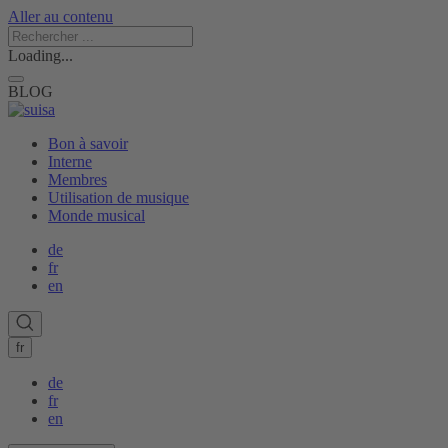
Aller au contenu
Loading...
BLOG
Bon à savoir
Interne
Membres
Utilisation de musique
Monde musical
de
fr
en
fr
de
fr
en