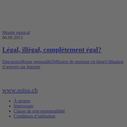
Monde musical
06.09.2013
Légal, illégal, complètement égal?
Discussion
Reine grenouille
Diffusion de musique en ligne
Utilisation
d’œuvres sur Internet
www.suisa.ch
À propos
Impressum
Clause de non-responsabilité
Conditions d’utilisation