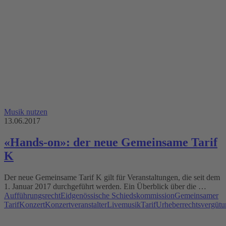
Musik nutzen
13.06.2017
«Hands-on»: der neue Gemeinsame Tarif
K
Der neue Gemeinsame Tarif K gilt für Veranstaltungen, die seit dem
1. Januar 2017 durchgeführt werden. Ein Überblick über die …
Aufführungsrecht
Eidgenössische Schiedskommission
Gemeinsamer
Tarif
Konzert
Konzertveranstalter
Livemusik
Tarif
Urheberrechtsvergüt