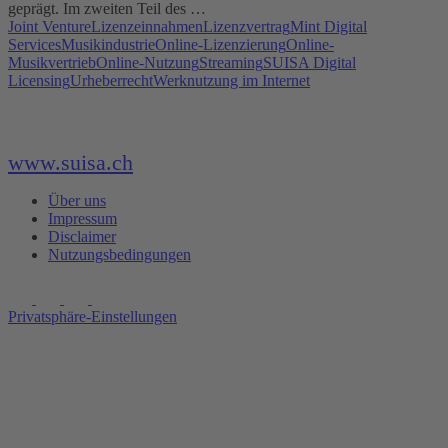
geprägt. Im zweiten Teil des …
Joint Venture
Lizenzeinnahmen
Lizenzvertrag
Mint Digital
Services
Musikindustrie
Online-Lizenzierung
Online-
Musikvertrieb
Online-Nutzung
Streaming
SUISA Digital
Licensing
Urheberrecht
Werknutzung im Internet
www.suisa.ch
Über uns
Impressum
Disclaimer
Nutzungsbedingungen
Privatsphäre-Einstellungen