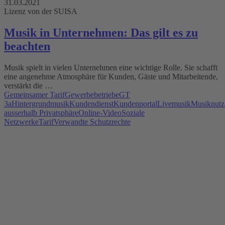
31.03.2021
Lizenz von der SUISA
Musik in Unternehmen: Das gilt es zu
beachten
Musik spielt in vielen Unternehmen eine wichtige Rolle. Sie schafft
eine angenehme Atmosphäre für Kunden, Gäste und Mitarbeitende,
verstärkt die …
Gemeinsamer Tarif
Gewerbebetriebe
GT
3a
Hintergrundmusik
Kundendienst
Kundenportal
Livemusik
Musiknutz
ausserhalb Privatsphäre
Online-Video
Soziale
Netzwerke
Tarif
Verwandte Schutzrechte