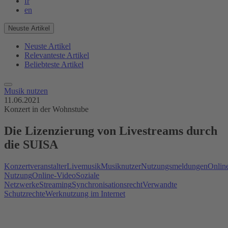
fr
en
Neuste Artikel
Neuste Artikel
Relevanteste Artikel
Beliebteste Artikel
Musik nutzen
11.06.2021
Konzert in der Wohnstube
Die Lizenzierung von Livestreams durch
die SUISA
Konzertveranstalter
Livemusik
Musiknutzer
Nutzungsmeldungen
Onlin
Nutzung
Online-Video
Soziale
Netzwerke
Streaming
Synchronisationsrecht
Verwandte
Schutzrechte
Werknutzung im Internet