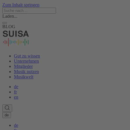
Zum Inhalt springen
Laden...
BLOG
Gut zu wissen
Unternehmen
Mitglieder
Musik nutzen
Musikwelt
de
fr
en
de
de