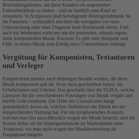
Beschallungsfirmen, um ihren Kunden ein angenehmes
Einkaufserlebnis zu bieten – und sie letztlich zum Kauf zu
ermuntern. In Arztpraxen läuft beruhigende Hintergrundmusik für
die Patienten – schliesslich möchten die wenigsten vor einer
Untersuchung oder einer Diagnose laute Rockmusik hören. Und
auch ein Werbespot wirkt nur mit der passenden, oftmals eigens
dafür komponierten Musik. Kurzum: Es gibt viele Beispiele und
Fälle, in denen Musik zum Erfolg eines Unternehmens beiträgt.
Vergütung für Komponisten, Textautoren
und Verleger
Entsprechend müssen auch diejenigen bezahlt werden, die diese
Musik komponiert und die Texte dazu geschrieben haben: die
Urheberinnen und Urheber. Das geschieht über die SUISA, welche
Lizenzen für die verschiedenen Nutzungen von Musik vergibt und
hierfür Geld einnimmt. Die Höhe der Lizenzkosten hängt
grundsätzlich davon ab, welchen Stellenwert die Musik bei der
entsprechenden Nutzung hat. Für ein symphonisches Konzert,
welches man fast ausschliesslich wegen der Musik besucht, sind die
Kosten höher als für Hintergrundmusik im Wartezimmer einer
Arztpraxis, wo man nicht wegen der Musikberieselung als
Hauptgrund hingeht.