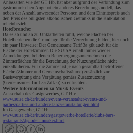
Anlassarten wie der GT Hb, hat aber aufgrund der Verbindung zum
gastronomischen Angebot ein anderes Berechnungsmodell, das
neben der Anzahl anwesender Personen und dem Eintrittspreis auch
den Preis des billigsten alkoholischen Getränks in die Kalkulation
miteinbezieht.
Hotelbranche:
Da es ab und an zu Unklarheiten führt, welche Flächen bei
Hotelbetrieben die Grundlage für die Verrechnung bilden, hier noch
ein paar Hinweise: Der Gemeinsame Tarif 3a gilt auch für die
Fläche der Hotelzimmer. Die SUISA erhält immer wieder
Anmeldungen, bei denen Beherbergungsunternehmen die
Zimmerflächen für die Berechnung der Nutzungsfläche nicht
einkalkulieren. Für die Zimmer ist je nach gesamthaft betroffener
Fläche (Zimmer und Gemeinschaftsräume) zusätzlich zur
Basisvergütung eine Vergütung gemäss Zusatznutzung
(Gemeinsamer Tarif 3a Ziff. 6) zu entrichten.
Weitere Informationen zu Musik-Events
Ausserhalb des Gastgewerbes, GT Hb:
www.suisa.ch/de/kunden/event-veranstalter/events-und-
parties/parties-und-andere-tanzveranstaltungen.html
Im Gastgewerbe, GT H:
www.suisa.ch/de/kunden/gastgewerbe-hotellerie/clubs-bars-
restaurants/djs-oder-musiker.html