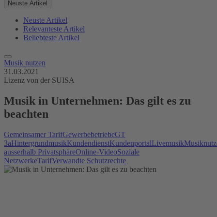
Neuste Artikel
Neuste Artikel
Relevanteste Artikel
Beliebteste Artikel
Musik nutzen
31.03.2021
Lizenz von der SUISA
Musik in Unternehmen: Das gilt es zu
beachten
Gemeinsamer Tarif
Gewerbebetriebe
GT
3a
Hintergrundmusik
Kundendienst
Kundenportal
Livemusik
Musiknutz
ausserhalb Privatsphäre
Online-Video
Soziale
Netzwerke
Tarif
Verwandte Schutzrechte