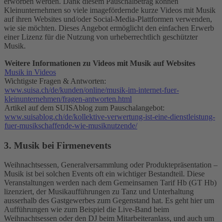
erworben werden. Dank diesem Pauschalbetrag können
Kleinunternehmen so viele imagefördernde kurze Videos mit Musik
auf ihren Websites und/oder Social-Media-Plattformen verwenden,
wie sie möchten. Dieses Angebot ermöglicht den einfachen Erwerb
einer Lizenz für die Nutzung von urheberrechtlich geschützter
Musik.
Weitere Informationen zu Videos mit Musik auf Websites
Musik in Videos
Wichtigste Fragen & Antworten:
www.suisa.ch/de/kunden/online/musik-im-internet-fuer-
kleinunternehmen/fragen-antworten.html
Artikel auf dem SUISAblog zum Pauschalangebot:
www.suisablog.ch/de/kollektive-verwertung-ist-eine-dienstleistung-
fuer-musikschaffende-wie-musiknutzende/
3. Musik bei Firmenevents
Weihnachtsessen, Generalversammlung oder Produktepräsentation –
Musik ist bei solchen Events oft ein wichtiger Bestandteil. Diese
Veranstaltungen werden nach dem Gemeinsamen Tarif Hb (GT Hb)
lizenziert, der Musikaufführungen zu Tanz und Unterhaltung
ausserhalb des Gastgewerbes zum Gegenstand hat. Es geht hier um
Aufführungen wie zum Beispiel die Live-Band beim
Weihnachtsessen oder den DJ beim Mitarbeiteranlass, und auch um