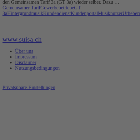
den Gemeinsamen Tarif 3a (GT 3a) wieder selber. Dazu …
Gemeinsamer Tarif
Gewerbebetriebe
GT
3a
Hintergrundmusik
Kundendienst
Kundenportal
Musiknutzer
Urheberr
www.suisa.ch
Über uns
Impressum
Disclaimer
Nutzungsbedingungen
Privatsphäre-Einstellungen