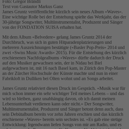
Foto: Gregor Brändli
Text von Gastautor Markus Ganz
James Gruntz veröffentlichte kürzlich sein neues Album «Waves».
Eine wichtige Rolle bei der Entstehung spielte das Werkjahr, das der
30-jährige Songwriter, Multiinstrumentalist, Produzent und Sänger
von der FONDATION SUISA erhalten hat.
Mit dem Album «Belvedere» gelang James Gruntz 2014 der
Durchbruch, was sich in guten Hitparadenplatzierungen und
mehreren Auszeichnungen bestätigte («Basler Pop-Preis» 2014 und
zwei «Swiss Music Awards» 2015). Für die Entstehung des kürzlich
erschienenen Nachfolgealbums «Waves» dürfte dadurch der Druck
auf den Musiker gewachsen sein, der in Nidau bei Biel
aufgewachsen ist, mit 16 nach Basel kam, in Zürich den Pop-Master
an der Zürcher Hochschule der Künste machte und nun in einer
Fabrikloft in Dulliken bei Olten wohnt und an Songs arbeitet.
James Gruntz relativiert diesen Druck im Gespräch. «Musik war für
mich schon immer ein sehr wichtiger Teil meines Lebens – und das
wird so bleiben, ganz unabhängig davon, ob ich damit meinen
Lebensunterhalt verdienen kann oder nicht.» Der Songwriter,
Multiinstrumentalist, Produzent und Sänger betont denn auch, dass
sein Debütalbum bereits vor zehn Jahren erschien und das kürzlich
erschienene «Waves» bereits sein sechstes ist. «Es gab eine stetige
Entwicklung: Irgendwann liefen Songs von mir am Radio, und es