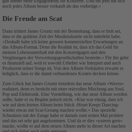
gab immer mehr Engagements für Konzerte. Und bis jetzt hat sich
noch jedes Album besser verkauft als das vorherige.»
Die Freude am Scat
Dann irritiert James Gruntz mit der Bemerkung, dass er froh sei,
dass er die goldene Zeit der Musikindustrie nicht miterlebt habe.
«Deshalb habe ich keine grossen kommerziellen Erwartungen an
das Album-Format. Denn die Realität ist, dass ich das Geld für
meinen Lebensunterhalt mit den Konzertgagen und den
Vergütungen der Verwertungsgesellschaften bestreite.» Für ihn gehe
es finanziell auf, weil er sowohl Urheber wie Interpret und auch
Produzent seiner Songs ist. Von den Album-Verkäufen erwarte er
lediglich, dass er die damit verbundenen Kosten decken könne.
Zum Glück hat James Gruntz trotzdem das neue Album «Waves»
realisiert, denn es besticht mit einer reizvollen Mischung aus Soul,
Pop und Elektronik. Eine Vorstellung, wie das neue Album werden
sollte, hatte er zu Beginn jedoch nicht. «Klar war einzig, dass ich
wie auf dem letzten Album beim Stück ‹Heart Keeps Dancing›
wieder etwas mit Scat-Gesang machen wollte.» Das spezielle
Schnalzen mit der Zunge habe er damals zum ersten Mal probiert
und das sei sehr gut angekommen. Und da er dies «extrem gern»
mache, wollte er auf dem neuen Album mehr in dieser Art machen
und sich dabei auch mehr getrauen.