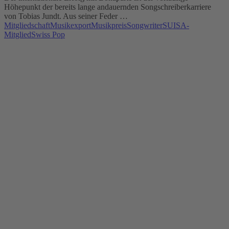
Höhepunkt der bereits lange andauernden Songschreiberkarriere
von Tobias Jundt. Aus seiner Feder …
Mitgliedschaft
Musikexport
Musikpreis
Songwriter
SUISA-
Mitglied
Swiss Pop