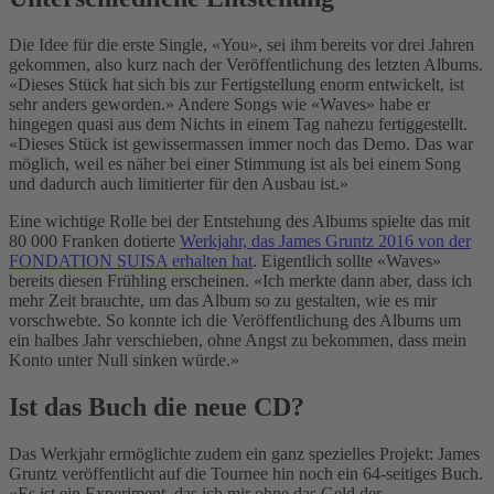
Die Idee für die erste Single, «You», sei ihm bereits vor drei Jahren
gekommen, also kurz nach der Veröffentlichung des letzten Albums.
«Dieses Stück hat sich bis zur Fertigstellung enorm entwickelt, ist
sehr anders geworden.» Andere Songs wie «Waves» habe er
hingegen quasi aus dem Nichts in einem Tag nahezu fertiggestellt.
«Dieses Stück ist gewissermassen immer noch das Demo. Das war
möglich, weil es näher bei einer Stimmung ist als bei einem Song
und dadurch auch limitierter für den Ausbau ist.»
Eine wichtige Rolle bei der Entstehung des Albums spielte das mit
80 000 Franken dotierte
Werkjahr, das James Gruntz 2016 von der
FONDATION SUISA erhalten hat
. Eigentlich sollte «Waves»
bereits diesen Frühling erscheinen. «Ich merkte dann aber, dass ich
mehr Zeit brauchte, um das Album so zu gestalten, wie es mir
vorschwebte. So konnte ich die Veröffentlichung des Albums um
ein halbes Jahr verschieben, ohne Angst zu bekommen, dass mein
Konto unter Null sinken würde.»
Ist das Buch die neue CD?
Das Werkjahr ermöglichte zudem ein ganz spezielles Projekt: James
Gruntz veröffentlicht auf die Tournee hin noch ein 64-seitiges Buch.
«Es ist ein Experiment, das ich mir ohne das Geld der