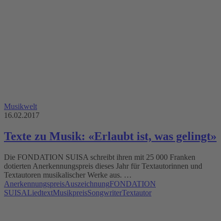
Musikwelt
16.02.2017
Texte zu Musik: «Erlaubt ist, was gelingt»
Die FONDATION SUISA schreibt ihren mit 25 000 Franken
dotierten Anerkennungspreis dieses Jahr für Textautorinnen und
Textautoren musikalischer Werke aus. …
Anerkennungspreis
Auszeichnung
FONDATION
SUISA
Liedtext
Musikpreis
Songwriter
Textautor