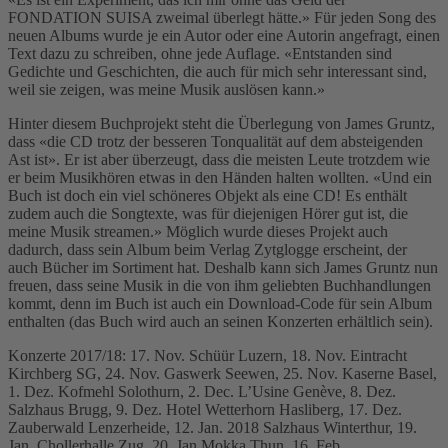
FONDATION SUISA zweimal überlegt hätte.» Für jeden Song des
neuen Albums wurde je ein Autor oder eine Autorin angefragt, einen
Text dazu zu schreiben, ohne jede Auflage. «Entstanden sind
Gedichte und Geschichten, die auch für mich sehr interessant sind,
weil sie zeigen, was meine Musik auslösen kann.»
Hinter diesem Buchprojekt steht die Überlegung von James Gruntz,
dass «die CD trotz der besseren Tonqualität auf dem absteigenden
Ast ist». Er ist aber überzeugt, dass die meisten Leute trotzdem wie
er beim Musikhören etwas in den Händen halten wollten. «Und ein
Buch ist doch ein viel schöneres Objekt als eine CD! Es enthält
zudem auch die Songtexte, was für diejenigen Hörer gut ist, die
meine Musik streamen.» Möglich wurde dieses Projekt auch
dadurch, dass sein Album beim Verlag Zytglogge erscheint, der
auch Bücher im Sortiment hat. Deshalb kann sich James Gruntz nun
freuen, dass seine Musik in die von ihm geliebten Buchhandlungen
kommt, denn im Buch ist auch ein Download-Code für sein Album
enthalten (das Buch wird auch an seinen Konzerten erhältlich sein).
Konzerte 2017/18: 17. Nov. Schüür Luzern, 18. Nov. Eintracht
Kirchberg SG, 24. Nov. Gaswerk Seewen, 25. Nov. Kaserne Basel,
1. Dez. Kofmehl Solothurn, 2. Dec. L’Usine Genève, 8. Dez.
Salzhaus Brugg, 9. Dez. Hotel Wetterhorn Hasliberg, 17. Dez.
Zauberwald Lenzerheide, 12. Jan. 2018 Salzhaus Winterthur, 19.
Jan. Chollerhalle Zug, 20. Jan Mokka Thun, 16. Feb.