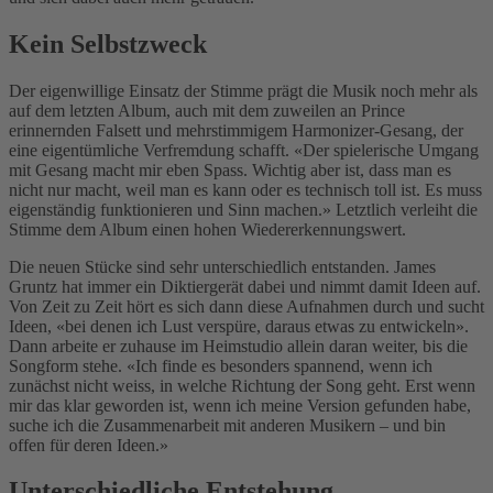
Kein Selbstzweck
Der eigenwillige Einsatz der Stimme prägt die Musik noch mehr als
auf dem letzten Album, auch mit dem zuweilen an Prince
erinnernden Falsett und mehrstimmigem Harmonizer-Gesang, der
eine eigentümliche Verfremdung schafft. «Der spielerische Umgang
mit Gesang macht mir eben Spass. Wichtig aber ist, dass man es
nicht nur macht, weil man es kann oder es technisch toll ist. Es muss
eigenständig funktionieren und Sinn machen.» Letztlich verleiht die
Stimme dem Album einen hohen Wiedererkennungswert.
Die neuen Stücke sind sehr unterschiedlich entstanden. James
Gruntz hat immer ein Diktiergerät dabei und nimmt damit Ideen auf.
Von Zeit zu Zeit hört es sich dann diese Aufnahmen durch und sucht
Ideen, «bei denen ich Lust verspüre, daraus etwas zu entwickeln».
Dann arbeite er zuhause im Heimstudio allein daran weiter, bis die
Songform stehe. «Ich finde es besonders spannend, wenn ich
zunächst nicht weiss, in welche Richtung der Song geht. Erst wenn
mir das klar geworden ist, wenn ich meine Version gefunden habe,
suche ich die Zusammenarbeit mit anderen Musikern – und bin
offen für deren Ideen.»
Unterschiedliche Entstehung