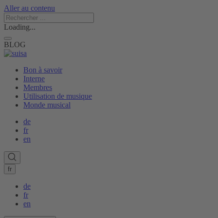
Aller au contenu
Loading...
BLOG
Bon à savoir
Interne
Membres
Utilisation de musique
Monde musical
de
fr
en
fr
de
fr
en