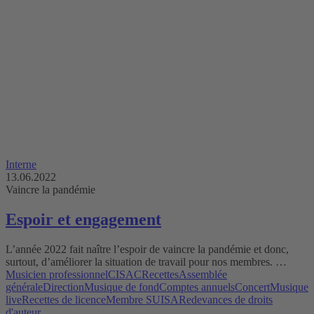
Interne
13.06.2022
Vaincre la pandémie
Espoir et engagement
L’année 2022 fait naître l’espoir de vaincre la pandémie et donc,
surtout, d’améliorer la situation de travail pour nos membres. …
Musicien professionnel
CISAC
Recettes
Assemblée
générale
Direction
Musique de fond
Comptes annuels
Concert
Musique
live
Recettes de licence
Membre SUISA
Redevances de droits
d'auteur