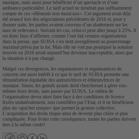
musique, mais aussi pour bénéficier d’un spectacle et d’une
ambiance particulière. Le tarif actuel ne tiendrait pas suffisamment
compte de ces «éléments non musicaux». Cet argument avait déjà
été avancé lors des négociations précédentes de 2016 et, pour y
donner suite, les parties avaient convenu d’un abattement sur les
taux de redevance. Suivant les cas, celui-ci peut aller jusqu’à 25%. Il
est donc faux d’affirmer, comme l’ont fait certains organisateurs
dans la presse, que SUISA s’en tient aveuglément au pourcentage
maximal prévu par la loi. Mais elle ne voit pas pourquoi la solution
trouvée en 2016 serait aujourd’hui devenue inacceptable, alors que
la situation n’a pas changé.
Malgré ces divergences, les organisateurs et organisatrices de
concerts ont aussi intérêt à ce que le tarif de SUISA permette une
rémunération équitable des auteurs/trices et éditeurs/trices de
musique. Sinon, les grands ayants droit chercheront à gérer eux-
mêmes leurs droits, sans passer par SUISA. Le milieu de
l’organisation devra alors faire face à des conditions de licence
fixées unilatéralement, non contrôlées par l’Etat, et il ne bénéficiera
plus du «guichet unique» que permet la gestion collective.
L’acquisition des droits risque ainsi de devenir plus chère et plus
compliquée. Pour éviter cette conséquence, toutes les parties doivent
tirer à la même corde!