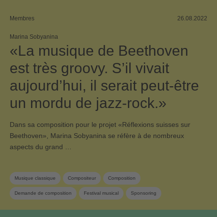
Membres
26.08.2022
Marina Sobyanina
«La musique de Beethoven
est très groovy. S’il vivait
aujourd’hui, il serait peut-être
un mordu de jazz-rock.»
Dans sa composition pour le projet «Réflexions suisses sur
Beethoven», Marina Sobyanina se réfère à de nombreux
aspects du grand …
Musique classique
Compositeur
Composition
Demande de composition
Festival musical
Sponsoring
SUISA Music Stories
Membre SUISA
Musique contemporaine