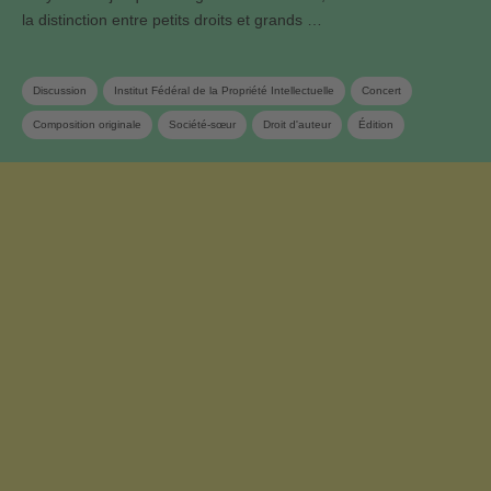
la distinction entre petits droits et grands …
Discussion
Institut Fédéral de la Propriété Intellectuelle
Concert
Composition originale
Société-sœur
Droit d'auteur
Édition
Contrat de gestion
Déclaration d‘oeuvres