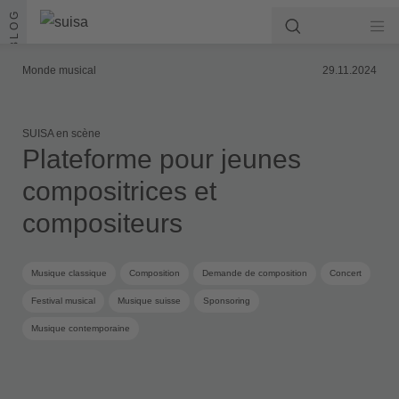
Aller au contenu
BLOG
Monde musical
29.11.2024
SUISA en scène
Plateforme pour jeunes
compositrices et
compositeurs
Musique classique
Composition
Demande de composition
Concert
Festival musical
Musique suisse
Sponsoring
Musique contemporaine