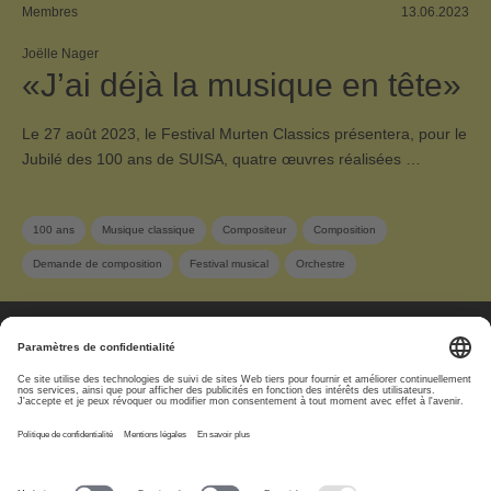
Membres
13.06.2023
Joëlle Nager
«J’ai déjà la musique en tête»
Le 27 août 2023, le Festival Murten Classics présentera, pour le
Jubilé des 100 ans de SUISA, quatre œuvres réalisées …
100 ans
Musique classique
Compositeur
Composition
Demande de composition
Festival musical
Orchestre
Compositeur suisse
Sponsoring
Membre SUISA
Musique contemporaine
À propos
www.suisa.ch
Impressum
Clause de non-