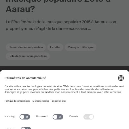
Aarau?
La Fête fédérale de la musique populaire 2015 à Aarau a son
propre hymne: il s’agit de la danse écossaise …
Demande de composition
Ländler
Musique folklorique
Fête de la musique populaire
À propos
www.suisa.ch
Impressum
Clause de non-
responsabilité