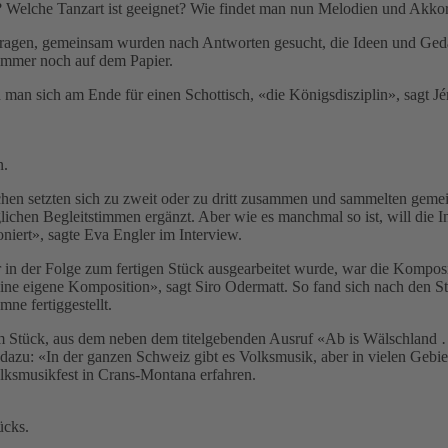
? Welche Tanzart ist geeignet? Wie findet man nun Melodien und Akkor
agen, gemeinsam wurden nach Antworten gesucht, die Ideen und Gedank
 immer noch auf dem Papier.
d man sich am Ende für einen Schottisch, «die Königsdisziplin», sagt
n.
chen setzten sich zu zweit oder zu dritt zusammen und sammelten geme
chen Begleitstimmen ergänzt. Aber wie es manchmal so ist, will die Ins
oniert», sagte Eva Engler im Interview.
 in der Folge zum fertigen Stück ausgearbeitet wurde, war die Komposi
ine eigene Komposition», sagt Siro Odermatt. So fand sich nach den St
e fertiggestellt.
um Stück, aus dem neben dem titelgebenden Ausruf «Ab is Wälschland …
 dazu: «In der ganzen Schweiz gibt es Volksmusik, aber in vielen Gebie
ksmusikfest in Crans-Montana erfahren.
ücks.