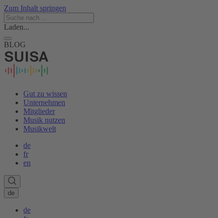
Zum Inhalt springen
Laden...
BLOG
Gut zu wissen
Unternehmen
Mitglieder
Musik nutzen
Musikwelt
de
fr
en
de
de