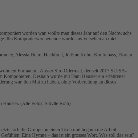
komponiert worden war, wollte man dieses Jahr auf den Nachwuchs
rage fürs Komponierwochenende wurde aus Versehen an mich
arinette, Alessia Heim, Hackbrett, Jérôme Kuhn, Kontrabass, Florian
gewohnten Formation. Ausser Siro Odermatt, der seit 2017 SUISA-
 im Komponieren. Deshalb wurde mit Dani Häusler ein erfahrener
rderung war, den Mut zu haben, ohne Vorbereitung an dieses
Häusler. (Alle Fotos: Sibylle Roth)
etzte sich die Gruppe an einen Tisch und begann die Arbeit
efühlen: Eine Hymne – das ist ein grosses Wort. Was soll das sein?