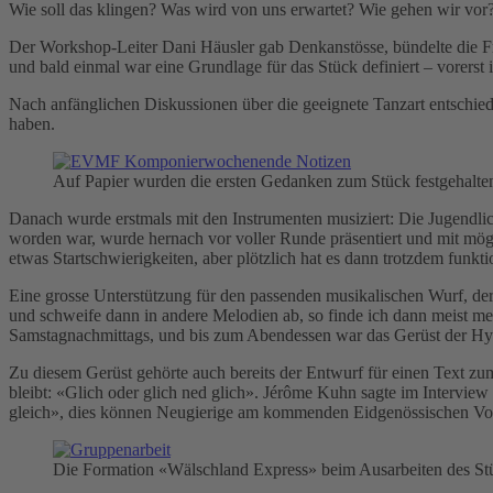
Wie soll das klingen? Was wird von uns erwartet? Wie gehen wir vor
Der Workshop-Leiter Dani Häusler gab Denkanstösse, bündelte die Fr
und bald einmal war eine Grundlage für das Stück definiert – vorerst
Nach anfänglichen Diskussionen über die geeignete Tanzart entschie
haben.
Auf Papier wurden die ersten Gedanken zum Stück festgehalte
Danach wurde erstmals mit den Instrumenten musiziert: Die Jugendli
worden war, wurde hernach vor voller Runde präsentiert und mit mögli
etwas Startschwierigkeiten, aber plötzlich hat es dann trotzdem funkti
Eine grosse Unterstützung für den passenden musikalischen Wurf, der
und schweife dann in andere Melodien ab, so finde ich dann meist me
Samstagnachmittags, und bis zum Abendessen war das Gerüst der Hymn
Zu diesem Gerüst gehörte auch bereits der Entwurf für einen Text z
bleibt: «Glich oder glich ned glich». Jérôme Kuhn sagte im Interview
gleich», dies können Neugierige am kommenden Eidgenössischen Vol
Die Formation «Wälschland Express» beim Ausarbeiten des St