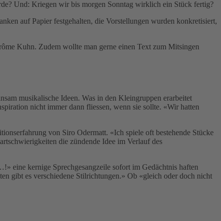
de? Und: Kriegen wir bis morgen Sonntag wirklich ein Stück fertig?
en auf Papier festgehalten, die Vorstellungen wurden konkretisiert,
 Jérôme Kuhn. Zudem wollte man gerne einen Text zum Mitsingen
insam musikalische Ideen. Was in den Kleingruppen erarbeitet
piration nicht immer dann fliessen, wenn sie sollte. «Wir hatten
tionserfahrung von Siro Odermatt. «Ich spiele oft bestehende Stücke
artschwierigkeiten die zündende Idee im Verlauf des
!» eine kernige Sprechgesangzeile sofort im Gedächtnis haften
ten gibt es verschiedene Stilrichtungen.» Ob «gleich oder doch nicht