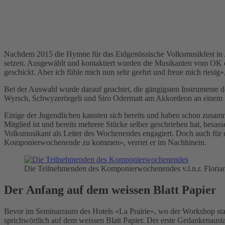
Nachdem 2015 die Hymne für das Eidgenössische Volksmusikfest in 
setzen. Ausgewählt und kontaktiert wurden die Musikanten vom OK
geschickt. Aber ich fühle mich nun sehr geehrt und freue mich riesig»
Bei der Auswahl wurde darauf geachtet, die gängigsten Instrumente d
Wyrsch, Schwyzerörgeli und Siro Odermatt am Akkordeon an einem 
Einige der Jugendlichen kannten sich bereits und haben schon zusamm
Mitglied ist und bereits mehrere Stücke selber geschrieben hat, be
Volksmusikant als Leiter des Wochenendes engagiert. Doch auch für d
Komponierwochenende zu kommen», verriet er im Nachhinein.
Die Teilnehmenden des Komponierwochenendes v.l.n.r. Florian 
Der Anfang auf dem weissen Blatt Papier
Bevor im Seminarraum des Hotels «La Prairie», wo der Workshop statt
sprichwörtlich auf dem weissen Blatt Papier. Der erste Gedankenaus