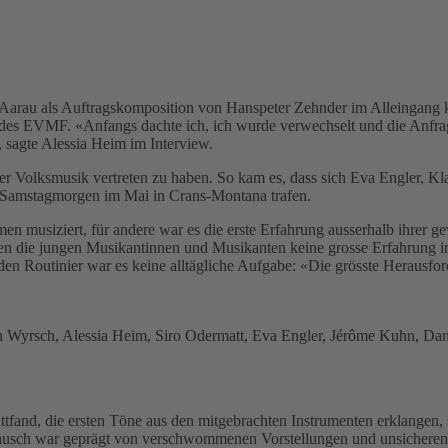
Aarau als Auftragskomposition von Hanspeter Zehnder im Alleingang 
 des EVMF. «Anfangs dachte ich, ich wurde verwechselt und die Anf
, sagte Alessia Heim im Interview.
er Volksmusik vertreten zu haben. So kam es, dass sich Eva Engler, Kl
Samstagmorgen im Mai in Crans-Montana trafen.
en musiziert, für andere war es die erste Erfahrung ausserhalb ihrer 
sassen die jungen Musikantinnen und Musikanten keine grosse Erfahrung
en Routinier war es keine alltägliche Aufgabe: «Die grösste Herausfo
Wyrsch, Alessia Heim, Siro Odermatt, Eva Engler, Jérôme Kuhn, Dani 
fand, die ersten Töne aus den mitgebrachten Instrumenten erklangen, s
tausch war geprägt von verschwommenen Vorstellungen und unsicheren G