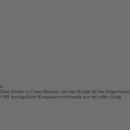
th
on Dani Häusler in Crans-Montana, um eine Hymne für das Eidgenössi
s EVMF durchgeführte Komponierwochenende war ein voller Erfolg.