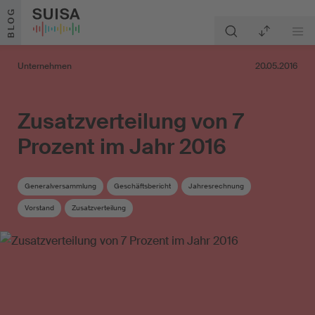
Zum Inhalt springen
BLOG
Unternehmen
20.05.2016
Zusatzverteilung von 7
Prozent im Jahr 2016
Generalversammlung
Geschäftsbericht
Jahresrechnung
Vorstand
Zusatzverteilung