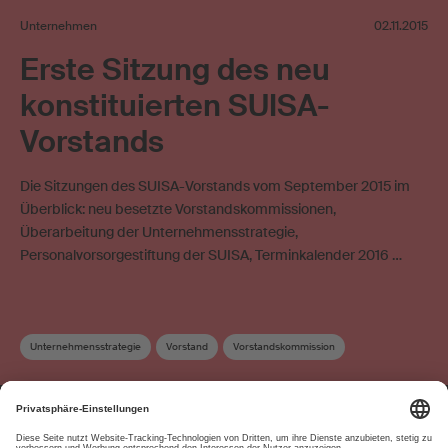
Unternehmen
02.11.2015
Erste Sitzung des neu
konstituierten SUISA-
Vorstands
Die Sitzungen des SUISA-Vorstands vom September 2015 im
Überblick: neu besetzte Vorstandskommissionen,
Überarbeitung der Unternehmensstrategie,
Personalvorsorgestiftung der SUISA, Terminkalender 2016 …
Unternehmensstrategie
Vorstand
Vorstandskommission
Über uns