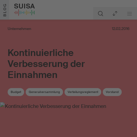
Zum Inhalt springen
BLOG
Unternehmen
12.02.2016
Kontinuierliche
Verbesserung der
Einnahmen
Budget
Generalversammlung
Verteilungsreglement
Vorstand