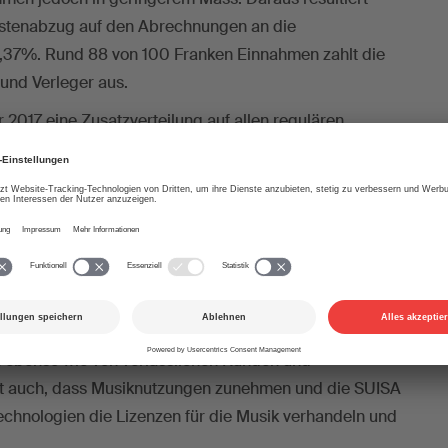
ostenabzug auf den Abrechnungen an die
,37%. Rund 88 von 100 Franken Einnahmen zahlt die
und Verleger aus.
 2017 eine Zusatzverteilung auf allen regulären
tig 7%. Dabei handelt es sich um Gelder, für welche die
auffindbar sind. Nach Ablauf von 5 Jahren werden solche
ls Zusatzverteilung auf allen Abrechnungen
delt und weiterhin viel zu tun
rgebnis zeugt von erfolgreichen Verhandlungen für Tarife
ebenso wie von verlässlichen Kunden und
gt auch, dass Musiknutzungen zunehmen und die SUISA
chnologien die Lizenzen für die Musik verhandeln und