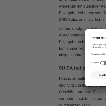
wiederum ein günstiger K
Bezugsberechtigten von 12
SUISA also an die Urheber 
Zudem erfolgt auch im Jahr
Abrechnungen von gegenwär
Bezugsberechtigten nicht 
Einnahmen von der SUISA a
ausgeschüttet.
SUISA hat gut verhan
Dieses erfreuliche Jahrese
und Nutzungsbedingungen 
Geschäftspartnern. Es zei
vermehrt auch bei neuen Te
durchsetzen kann.