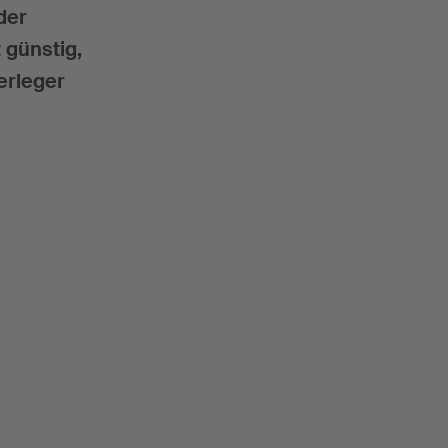
der
 günstig,
erleger