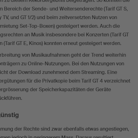
 zu diesem Rekordergebnis beigetragen. So konnten die
 Bereich der Sende- und Weitersenderechte (Tarif GT S,
 TV, und GT 1/2) und beim zeitversetzten Nutzen von
rmietung Set-Top-Boxen) gesteigert werden. Auch die
gsrechten an Musik insbesondere bei Konzerten (Tarif GT
 (Tarif GT E, Kinos) konnten erneut gesteigert werden.
erbreitung von Musikaufnahmen geht der Trend weiterhin
nträgern zu Online-Nutzungen. Bei den Nutzungen von
icht der Download zunehmend dem Streaming. Eine
rgütungen für die Privatkopie beim Tarif GT 4 verzeichnet
Vergrösserung der Speicherkapazitäten der Geräte
ückführen.
günstig
hmung der Rechte sind zwar ebenfalls etwas angestiegen,
hmen jedoch in geringerem Mass. Daraus resultiert