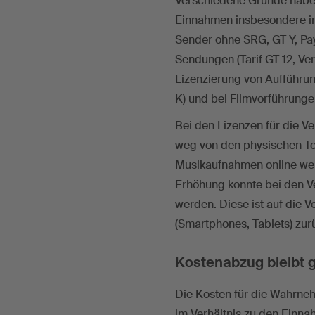
Verschiedene Gründe haben
Einnahmen insbesondere im
Sender ohne SRG, GT Y, Pay
Sendungen (Tarif GT 12, Ve
Lizenzierung von Aufführun
K) und bei Filmvorführungen
Bei den Lizenzen für die V
weg von den physischen To
Musikaufnahmen online we
Erhöhung konnte bei den Ve
werden. Diese ist auf die 
(Smartphones, Tablets) zur
Kostenabzug bleibt 
Die Kosten für die Wahrne
im Verhältnis zu den Einna