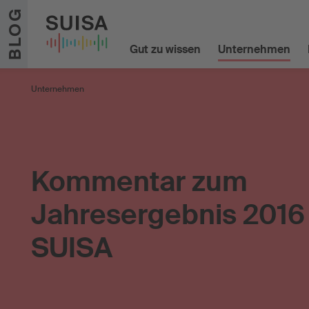
Zum Inhalt springen
BLOG
Gut zu wissen
Unternehmen
Unternehmen
Kommentar zum
Jahresergebnis 2016
SUISA