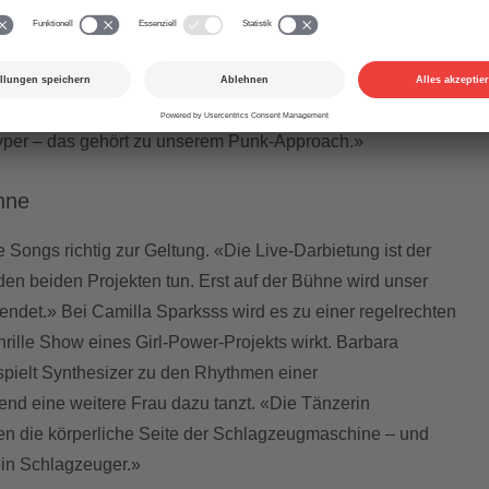
, weil er sich im Untergeschoss befindet», meint Barbara
r die Gesangsteile schreiben, müssen wir auch schreien
n Stil von Camilla Sparksss als Hyper Pop. «Bezüglich
 kann man diese Songs zum Pop zählen. Aber wie wir an
hyper – das gehört zu unserem Punk-Approach.»
hne
Songs richtig zur Geltung. «Die Live-Darbietung ist der
 den beiden Projekten tun. Erst auf der Bühne wird unser
lendet.» Bei Camilla Sparksss wird es zu einer regelrechten
hrille Show eines Girl-Power-Projekts wirkt. Barbara
 spielt Synthesizer zu den Rhythmen einer
d eine weitere Frau dazu tanzt. «Die Tänzerin
en die körperliche Seite der Schlagzeugmaschine – und
ein Schlagzeuger.»