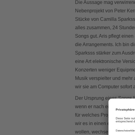
Die Aussage mag verwirrend
Nebenprojekt von Peter Kern
Stücke von Camilla Sparkss
alles zusammen, 24 Stunden
Songs gut. Aris pflegt eine
die Arrangements. Ich bin d
Sparksss stärker zum Ausdr
eine Art elektronische Versi
Konzerten weniger Equipmen
Musik verspielter und mehr
wir sie am Computer sofort 
Der Ursprung eines Songs lie
wenn er nach einer Melodie 
für welches Projekt wir das
wir es in einen elektronis
wollen, wechseln sie von 