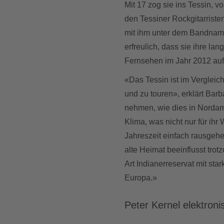
Mit 17 zog sie ins Tessin, v
den Tessiner Rockgitarriste
mit ihm unter dem Bandnamen
erfreulich, dass sie ihre la
Fernsehen im Jahr 2012 auf
«Das Tessin ist im Vergleic
und zu touren», erklärt Bar
nehmen, wie dies in Nordame
Klima, was nicht nur für ihr
Jahreszeit einfach rausgeh
alte Heimat beeinflusst trot
Art Indianerreservat mit sta
Europa.»
Peter Kernel elektroni