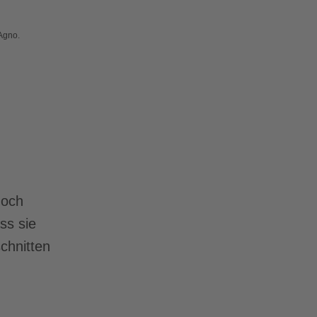
Agno.
Noch
ss sie
chnitten