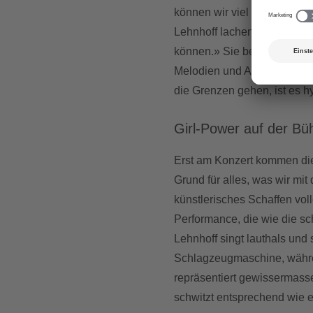
können wir viel Lärm machen
Lehnhoff lachend. «Wenn wi
können.» Sie bezeichnet de
Melodien und Arrangements
die Grenzen gehen, ist es 
Girl-Power auf der Bü
Erst am Konzert kommen die 
Grund für alles, was wir mit
künstlerisches Schaffen vol
Performance, die wie die sc
Lehnhoff singt lauthals und
Schlagzeugmaschine, währen
repräsentiert gewissermass
schwitzt entsprechend wie 