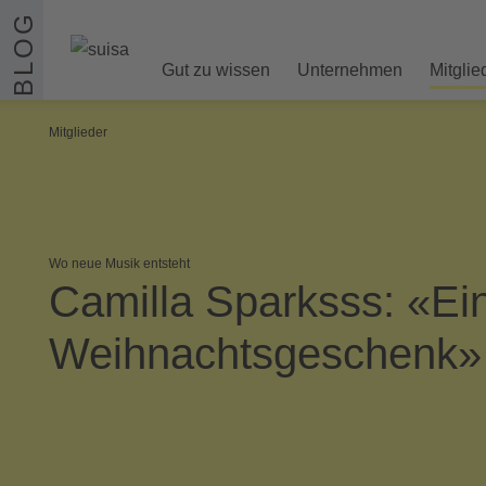
Zum Inhalt springen
BLOG
Gut zu wissen
Unternehmen
Mitglie
Mitglieder
Wo neue Musik entsteht
Camilla Sparksss: «Ei
Weihnachtsgeschenk»