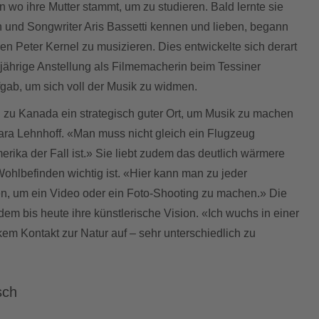
on wo ihre Mutter stammt, um zu studieren. Bald lernte sie
n und Songwriter Aris Bassetti kennen und lieben, begann
 Peter Kernel zu musizieren. Dies entwickelte sich derart
ngjährige Anstellung als Filmemacherin beim Tessiner
gab, um sich voll der Musik zu widmen.
h zu Kanada ein strategisch guter Ort, um Musik zu machen
bara Lehnhoff. «Man muss nicht gleich ein Flugzeug
rika der Fall ist.» Sie liebt zudem das deutlich wärmere
 Wohlbefinden wichtig ist. «Hier kann man zu jeder
en, um ein Video oder ein Foto-Shooting zu machen.» Die
zdem bis heute ihre künstlerische Vision. «Ich wuchs in einer
rkem Kontakt zur Natur auf ‒ sehr unterschiedlich zu
sch