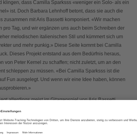
 klingen, dass Camilla Sparksss «weniger ein Solo- als ein
el» ist. Doch Barbara Lehnhoff betont, dass sie auch die
s zusammen mit Aris Bassetti komponiert. «Wir machen
 pro Tag, und wir ergänzen uns auch beim Schreiben der
n eher melodischen italienischen Stil und kümmert sich um
irekter und mehr punkig.» Diese Seite kommt bei Camilla
uck. Dieses Projekt entstand aus dem Bedürfnis heraus,
on von Peter Kernel zu schaffen; nicht zuletzt, um an den
t schleppen zu müssen. «Bei Camilla Sparksss ist die
 auf Fun ausgelegt. Und wenn wir eine Idee haben, können
ausprobieren.»
gt allerdings meist im Gitarrenspiel von Aris Bassetti,
sucht. «Wir entscheiden erst im Verlauf des Songwritings,
 Stück verwenden. Falls es für Camilla Sparksss ist, wandeln
chen Song um.» Sobald sie Arrangements ausprobieren
der Wohnung in einen nahe gelegenen Übungsraum. «Dort