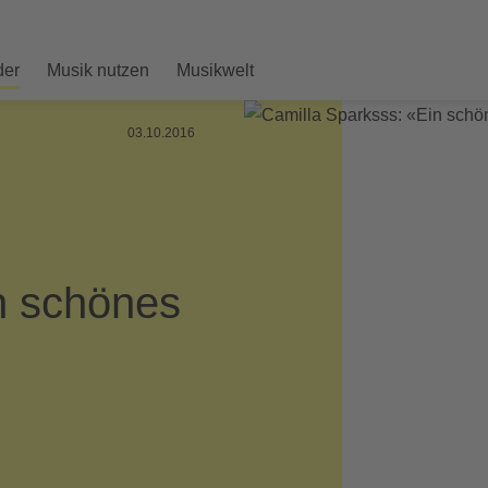
der
Musik nutzen
Musikwelt
03.10.2016
n schönes