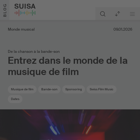
Aller au contenu
BLOG
Monde musical
09.01.2026
De la chanson à la bande-son
Entrez dans le monde de la
musique de film
Musique de film
Bande-son
Sponsoring
Swiss Film Music
Dates