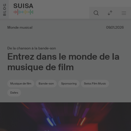
Aller au contenu
BLOG
Monde musical
09.01.2026
De la chanson à la bande-son
Entrez dans le monde de la
musique de film
Musique de film
Bande-son
Sponsoring
Swiss Film Music
Dates