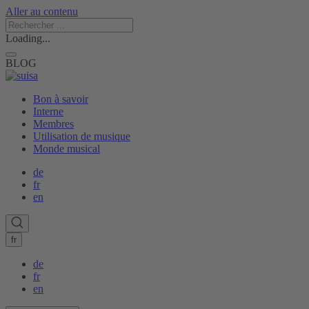
Aller au contenu
Loading...
BLOG
Bon à savoir
Interne
Membres
Utilisation de musique
Monde musical
de
fr
en
fr
de
fr
en