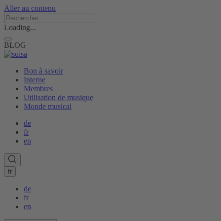
Aller au contenu
Loading...
BLOG
Bon à savoir
Interne
Membres
Utilisation de musique
Monde musical
de
fr
en
fr
de
fr
en