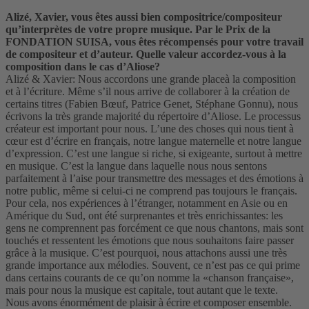
Alizé, Xavier, vous êtes aussi bien compositrice/compositeur
qu’interprètes de votre propre musique. Par le Prix de la
FONDATION SUISA, vous êtes récompensés pour votre travail
de compositeur et d’auteur. Quelle valeur accordez-vous à la
composition dans le cas d’Aliose?
Alizé & Xavier: Nous accordons une grande placeà la composition
et à l’écriture. Même s’il nous arrive de collaborer à la création de
certains titres (Fabien Bœuf, Patrice Genet, Stéphane Gonnu), nous
écrivons la très grande majorité du répertoire d’Aliose. Le processus
créateur est important pour nous. L’une des choses qui nous tient à
cœur est d’écrire en français, notre langue maternelle et notre langue
d’expression. C’est une langue si riche, si exigeante, surtout à mettre
en musique. C’est la langue dans laquelle nous nous sentons
parfaitement à l’aise pour transmettre des messages et des émotions à
notre public, même si celui-ci ne comprend pas toujours le français.
Pour cela, nos expériences à l’étranger, notamment en Asie ou en
Amérique du Sud, ont été surprenantes et très enrichissantes: les
gens ne comprennent pas forcément ce que nous chantons, mais sont
touchés et ressentent les émotions que nous souhaitons faire passer
grâce à la musique. C’est pourquoi, nous attachons aussi une très
grande importance aux mélodies. Souvent, ce n’est pas ce qui prime
dans certains courants de ce qu’on nomme la «chanson française»,
mais pour nous la musique est capitale, tout autant que le texte.
Nous avons énormément de plaisir à écrire et composer ensemble.