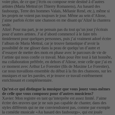
voire plus, de ce que j’écris ou compose reste destiné à d’autres
artistes (Maria Mettral (et Thierry Romanens), Au hasard des
faubourgs, Terre des hommes Valais, Mélanie René, etc.), même si
les projets ne voient pas toujours le jour. Même au sein d’Aliose,
j’aime parfois écrire une chanson en me disant qu’Alizé la chantera
seule.
Alizé: Pour ma part, je ne pensais pas du tout qu’un jour j’écrirais
pour d’autres artistes. J’ai d’abord commencé à le faire très
timidement pour quelques personnes, puis j’ai vraiment adoré écrire
l’album de Maria Mettral, car je trouve fantastique d’avoir la
possibilité de me glisser dans la peau de quelqu’un d’autre et
d’essayer de mettre des mots en phase avec le parcours de vie de
l’artiste qui nous confie ce travail. Mais pour être tout à fait honnête,
ma collaboration préférée, en dehors d’Aliose, reste celle que j’ai en
ce moment avec Arthur Le Forestier (fils de Maxime Le Forestier),
car nous travaillons ensemble du début à la fin des chansons, sur les
musiques et sur les paroles, et je trouve ce travail extrêmement
enrichissant et complémentaire.
Qu’est-ce qui distingue la musique que vous jouez vous-mêmes
de celle que vous composez pour d’autres musiciens?
Xavier: Mon registre en tant qu’interprète est assez limité. J’aime
écrire des œuvres que je ne suis pas capable de chanter, dans des
styles différents qui ne me conviendraient pas, comme par exemple
la comédie musicale «Au hasard des faubourgs», qui est jouée