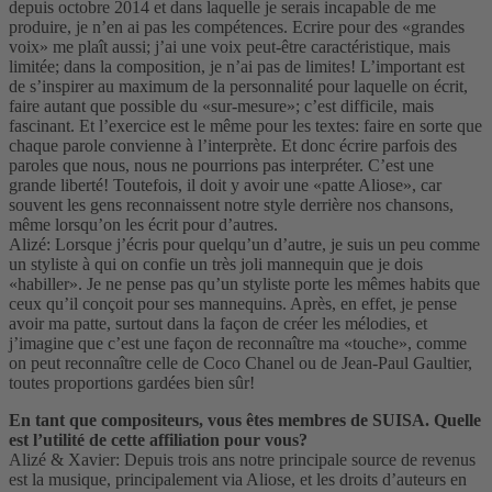
depuis octobre 2014 et dans laquelle je serais incapable de me
produire, je n’en ai pas les compétences. Ecrire pour des «grandes
voix» me plaît aussi; j’ai une voix peut-être caractéristique, mais
limitée; dans la composition, je n’ai pas de limites! L’important est
de s’inspirer au maximum de la personnalité pour laquelle on écrit,
faire autant que possible du «sur-mesure»; c’est difficile, mais
fascinant. Et l’exercice est le même pour les textes: faire en sorte que
chaque parole convienne à l’interprète. Et donc écrire parfois des
paroles que nous, nous ne pourrions pas interpréter. C’est une
grande liberté! Toutefois, il doit y avoir une «patte Aliose», car
souvent les gens reconnaissent notre style derrière nos chansons,
même lorsqu’on les écrit pour d’autres.
Alizé: Lorsque j’écris pour quelqu’un d’autre, je suis un peu comme
un styliste à qui on confie un très joli mannequin que je dois
«habiller». Je ne pense pas qu’un styliste porte les mêmes habits que
ceux qu’il conçoit pour ses mannequins. Après, en effet, je pense
avoir ma patte, surtout dans la façon de créer les mélodies, et
j’imagine que c’est une façon de reconnaître ma «touche», comme
on peut reconnaître celle de Coco Chanel ou de Jean-Paul Gaultier,
toutes proportions gardées bien sûr!
En tant que compositeurs, vous êtes membres de SUISA. Quelle
est l’utilité de cette affiliation pour vous?
Alizé & Xavier: Depuis trois ans notre principale source de revenus
est la musique, principalement via Aliose, et les droits d’auteurs en