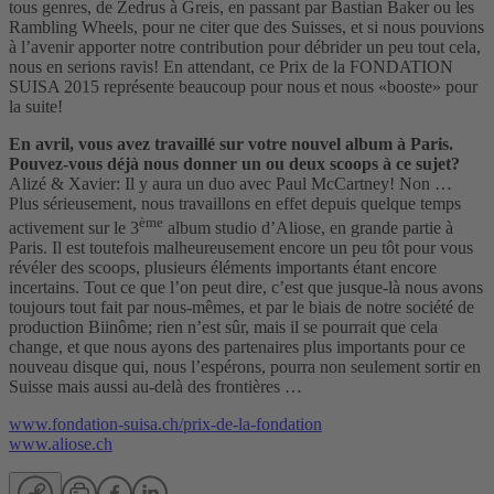
tous genres, de Zedrus à Greis, en passant par Bastian Baker ou les
Rambling Wheels, pour ne citer que des Suisses, et si nous pouvions
à l’avenir apporter notre contribution pour débrider un peu tout cela,
nous en serions ravis! En attendant, ce Prix de la FONDATION
SUISA 2015 représente beaucoup pour nous et nous «booste» pour
la suite!
En avril, vous avez travaillé sur votre nouvel album à Paris.
Pouvez-vous déjà nous donner un ou deux scoops à ce sujet?
Alizé & Xavier: Il y aura un duo avec Paul McCartney! Non …
Plus sérieusement, nous travaillons en effet depuis quelque temps
ème
activement sur le 3
album studio d’Aliose, en grande partie à
Paris. Il est toutefois malheureusement encore un peu tôt pour vous
révéler des scoops, plusieurs éléments importants étant encore
incertains. Tout ce que l’on peut dire, c’est que jusque-là nous avons
toujours tout fait par nous-mêmes, et par le biais de notre société de
production Biinôme; rien n’est sûr, mais il se pourrait que cela
change, et que nous ayons des partenaires plus importants pour ce
nouveau disque qui, nous l’espérons, pourra non seulement sortir en
Suisse mais aussi au-delà des frontières …
www.fondation-suisa.ch/prix-de-la-fondation
www.aliose.ch