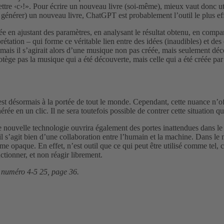
 lettre ‹c›!». Pour écrire un nouveau livre (soi-même), mieux vaut donc 
 générer) un nouveau livre, ChatGPT est probablement l’outil le plus ef
e en ajustant des paramètres, en analysant le résultat obtenu, en compara
étation – qui forme ce véritable lien entre des idées (inaudibles) et des
e, mais il s’agirait alors d’une musique non pas créée, mais seulement dé
protège pas la musique qui a été découverte, mais celle qui a été créée par 
est désormais à la portée de tout le monde. Cependant, cette nuance n’of
érée en un clic. Il ne sera toutefois possible de contrer cette situation q
tte nouvelle technologie ouvrira également des portes inattendues dans le 
u’il s’agit bien d’une collaboration entre l’humain et la machine. Dans le
hme opaque. En effet, n’est outil que ce qui peut être utilisé comme tel, 
nctionner, et non réagir librement.
numéro 4-5 25, page 36.