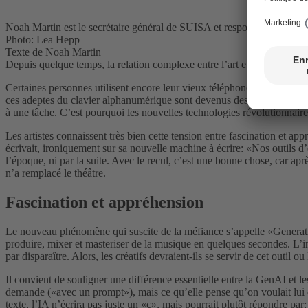
Noah Martin est le secrétaire général de SUISA et responsable du grou
Photo: Lea Hepp
Texte de Noah Martin
Depuis quelque temps, la relation complexe entre l’art et la technologi
Certaines personnes utilisent encore leur vieux téléphone portable et a
ces adeptes du clavier alphanumérique sont devenus des marginaux, tan
à une tâche. C’est pourquoi les nouvelles technologies révolutionnair
Les artistes connaissent très bien cette tension entre fascination et a
écrivait, ironiquement sur sa nouvelle machine à écrire: «Nos outils d’
l’époque, ni par la suite. Avec le recul, c’est une bonne chose, car apr
n’a remplacé le théâtre.
Fascination et appréhension
Le nouveau phénomène qui suscite de la méfiance s’appelle «Generative
produire, mixer et masteriser de la musique en quelques secondes. L’inq
par disparaître. Alors, les créatifs devraient-ils se servir de cet outil
Il convient de souligner une différence essentielle entre la GenAI et le
demande («avec un prompt»), mais ce qu’elle pense qu’on voulait lui de
texte, l’IA n’écrira pas juste un «c», mais pourrait plutôt répondre pa