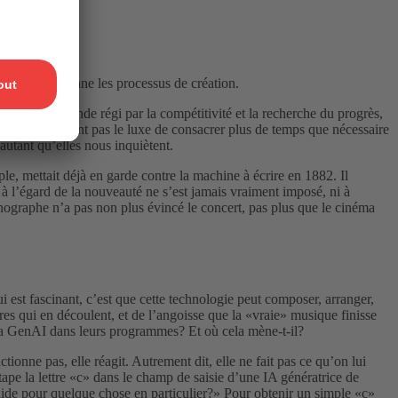
 qui révolutionne les processus de création.
S. Dans un monde régi par la compétitivité et la recherche du progrès,
ns généralement pas le luxe de consacrer plus de temps que nécessaire
utant qu’elles nous inquiètent.
le, mettait déjà en garde contre la machine à écrire en 1882. Il
 à l’égard de la nouveauté ne s’est jamais vraiment imposé, ni à
phonographe n’a pas non plus évincé le concert, pas plus que le cinéma
est fascinant, c’est que cette technologie peut composer, arranger,
res qui en découlent, et de l’angoisse que la «vraie» musique finisse
n de la GenAI dans leurs programmes? Et où cela mène-t-il?
ionne pas, elle réagit. Autrement dit, elle ne fait pas ce qu’on lui
ape la lettre «c» dans le champ de saisie d’une IA génératrice de
d’aide pour quelque chose en particulier?» Pour obtenir un simple «c»