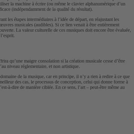
utiliser la machine à écrire (ou même le clavier alphanumérique d’un
ficace (indépendamment de la qualité du résultat).
nt les étapes intermédiaires à l’idée de départ, en réajustant les
 œuvres musicales (audibles). Si ce lien venait à être entièrement
couverte. La valeur culturelle de ces musiques doit encore être évaluée,
l’esprit.
frira qu’une maigre consolation si la création musicale cesse d’être
u’au niveau réglementaire, et non artistique.
domaine de la musique, car en principe, il n’y a rien à redire à ce que
 meilleur des cas, le processus de conception, celui qui donne forme à
c’est-à-dire de manière ciblée. En ce sens, l’art – peut-être même au