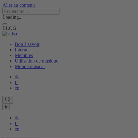
Aller au contenu
Loading...
BLOG
Bon à savoir
Interne
Membres
Utilisation de musique
Monde musical
de
fr
en
fr
de
fr
en