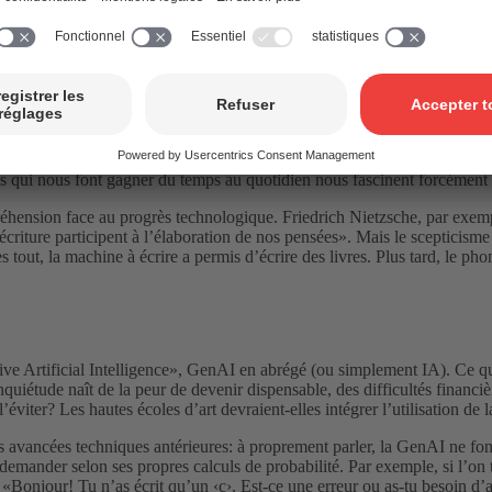
pe de travail IA.
e prend un nouvel essor. La raison? L’intelligence artificielle générative
ppuient trois fois sur la touche «2» pour taper la lettre «c» dans un SM
dis que les autres sont perçus comme des initiés. En effet, nous n’avo
es qui nous font gagner du temps au quotidien nous fascinent forcément a
ppréhension face au progrès technologique. Friedrich Nietzsche, par exemp
écriture participent à l’élaboration de nos pensées». Mais le scepticisme
ès tout, la machine à écrire a permis d’écrire des livres. Plus tard, le 
 Artificial Intelligence», GenAI en abrégé (ou simplement IA). Ce qui 
uiétude naît de la peur de devenir dispensable, des difficultés financiè
 ou l’éviter? Les hautes écoles d’art devraient-elles intégrer l’utilisatio
s avancées techniques antérieures: à proprement parler, la GenAI ne fonct
mander selon ses propres calculs de probabilité. Par exemple, si l’on t
r: «Bonjour! Tu n’as écrit qu’un ‹c›. Est-ce une erreur ou as-tu besoin 