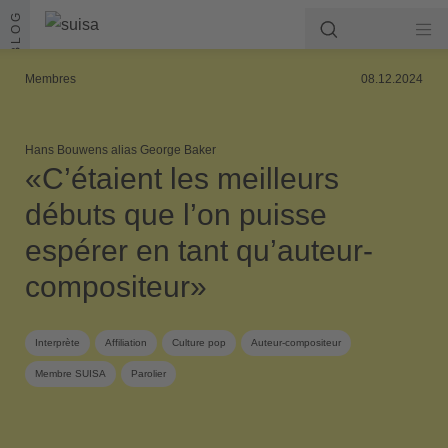
Aller au contenu
BLOG
Membres
08.12.2024
Hans Bouwens alias George Baker
«C’étaient les meilleurs
débuts que l’on puisse
espérer en tant qu’auteur-
compositeur»
Interprète
Affiliation
Culture pop
Auteur-compositeur
Membre SUISA
Parolier