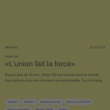
Membres
31.10.2023
Diane Tell
«L’union fait la force»
Depuis plus de 40 ans, Diane Tell est connue dans le monde
francophone pour ses chansons exceptionnelles. Sur son blog,
…
Chanson
Affiliation
Industrie musicale
Nouveau à la SUISA
Auteur-compositeur
Membre SUISA
Éditeur