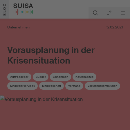
Zum Inhalt springen
BLOG
Unternehmen
12.02.2021
Vorausplanung in der
Krisensituation
Auftraggeber
Budget
Einnahmen
Kostenabzug
Mitgliederservices
Mitgliedschaft
Vorstand
Vorstandskommission