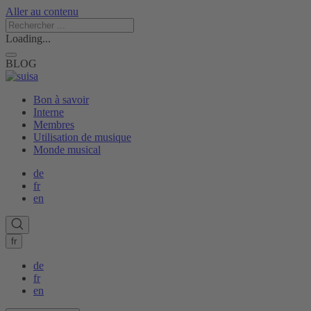
Aller au contenu
Loading...
BLOG
Bon à savoir
Interne
Membres
Utilisation de musique
Monde musical
de
fr
en
fr
de
fr
en