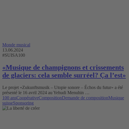
Monde musical
13.06.2024
#SUISA100
«Musique de champignons et crissements
de glaciers: cela semble surréel? Ça lʼest»
Le projet «Zukunftsmusik – Utopie sonore – Échos du futur» a été
présenté le 16 avril 2024 au Yehudi Menuhin …
100 ans
Coopérative
Composition
Demande de composition
Musique
suisse
Sponsoring