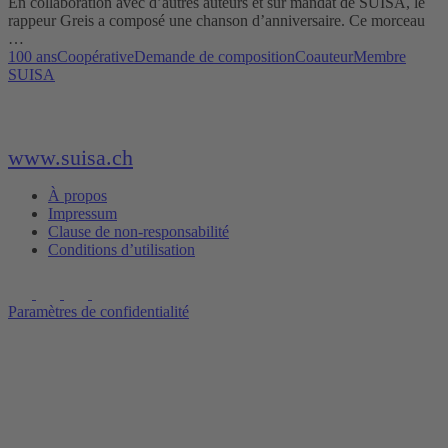
En collaboration avec d’autres auteurs et sur mandat de SUISA, le
rappeur Greis a composé une chanson d’anniversaire. Ce morceau
…
100 ans
Coopérative
Demande de composition
Coauteur
Membre
SUISA
www.suisa.ch
À propos
Impressum
Clause de non-responsabilité
Conditions d’utilisation
Paramètres de confidentialité