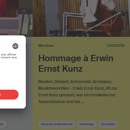
21.11.2014
Membres
23.09.2014
Hommage à Erwin
tival
Ernst Kunz
urg
Musiker, Dirigent, Komponist, Arrangeur,
Musiktheoretiker - Erwin Ernst Kunz, oft nur
ttlerweile
Ernst Kunz genannt, war ein musikalischer
rg, haben
Tausendsassa und hat …
kinsider …
ale
Musicien professionnel
Hommage
Orchestre