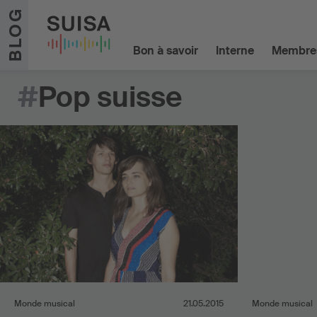
Aller au contenu
BLOG
Bon à savoir
Interne
Membre
#
Pop suisse
Monde musical
21.05.2015
Monde musical