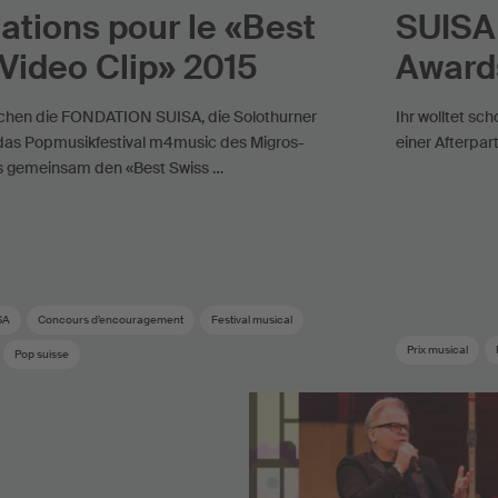
tions pour le «Best
SUISA 
Video Clip» 2015
Awards
chen die FONDATION SUISA, die Solothurner
Ihr wolltet sc
das Popmusikfestival m4music des Migros-
einer Afterpar
s gemeinsam den «Best Swiss …
SA
Concours d’encouragement
Festival musical
Prix musical
Pop suisse