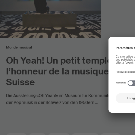
Monde musical
Oh Yeah! Un petit temple en
l’honneur de la musique pop 
Suisse
Die Ausstellung «Oh Yeah!» im Museum für Kommunikation in Bern 
der Popmusik in der Schweiz von den 1950ern …