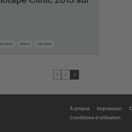
es talents
Relève
Pop suisse
1
2
3
À propos
Impressum
C
Conditions d’utilisation