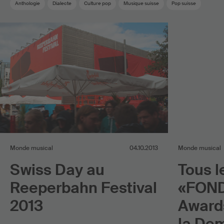
Anthologie
Dialecte
Culture pop
Musique suisse
Pop suisse
Monde musical
04.10.2013
Monde musical
Swiss Day au
Tous l
Reeperbahn Festival
«FOND
2013
Awards
la Dem