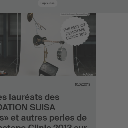
Pop suisse
10.07.2013
es lauréats des
ATION SUISA
» et autres perles de
otape Clinic 2013 sur