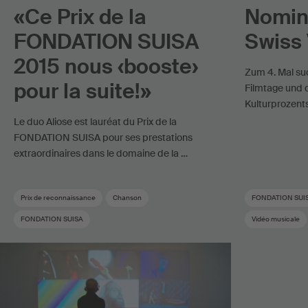
«Ce Prix de la
Nomina
FONDATION SUISA
Swiss 
2015 nous ‹booste›
Zum 4. Mal su
pour la suite!»
Filmtage und 
Kulturprozent
Le duo Aliose est lauréat du Prix de la
FONDATION SUISA pour ses prestations
extraordinaires dans le domaine de la …
Prix de reconnaissance
Chanson
FONDATION SUI
FONDATION SUISA
Vidéo musicale
Fondation d’encouragement de la musique
Prix musical
Pop suisse