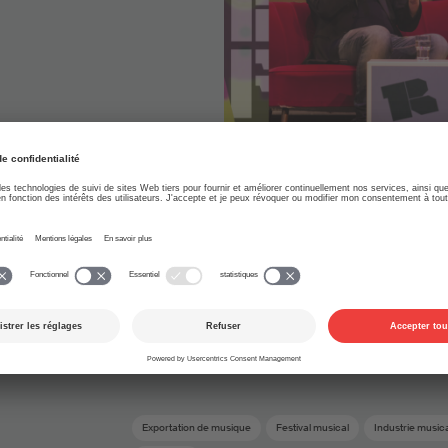
08.12.2014
Monde musical
Rendez-vous suisse
en
incontournable au Fes
Reeperbahn à Hambo
widmet sich
Raclette und Weisswein am Freitagnachmittag, mi
eine Tradition am Reeperbahn Festival in Hambu
dieses Jahr erneut zahlreiche internationale Musi
Exportation de musique
Festival musical
Industrie music